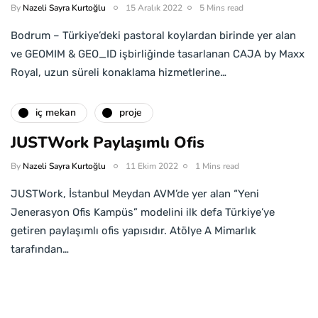
By
Nazeli Sayra Kurtoğlu
15 Aralık 2022
5 Mins read
Bodrum – Türkiye’deki pastoral koylardan birinde yer alan
ve GEOMIM & GEO_ID işbirliğinde tasarlanan CAJA by Maxx
Royal, uzun süreli konaklama hizmetlerine…
i̇ç mekan
proje
JUSTWork Paylaşımlı Ofis
By
Nazeli Sayra Kurtoğlu
11 Ekim 2022
1 Mins read
JUSTWork, İstanbul Meydan AVM’de yer alan “Yeni
Jenerasyon Ofis Kampüs” modelini ilk defa Türkiye’ye
getiren paylaşımlı ofis yapısıdır. Atölye A Mimarlık
tarafından…