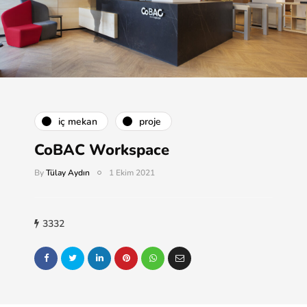
i̇ç mekan
proje
CoBAC Workspace
By
Tülay Aydın
1 Ekim 2021
3332