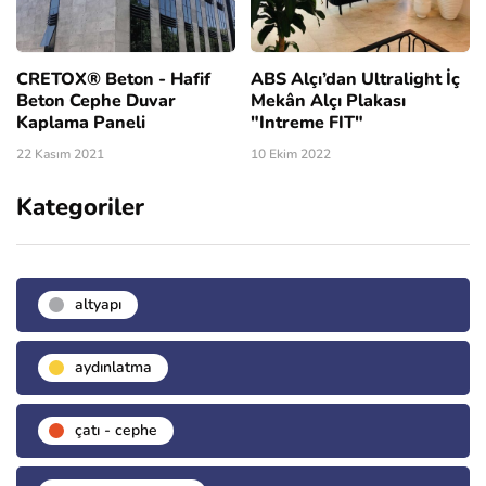
CRETOX® Beton - Hafif
ABS Alçı’dan Ultralight İç
Beton Cephe Duvar
Mekân Alçı Plakası
Kaplama Paneli
"Intreme FIT"
22 Kasım 2021
10 Ekim 2022
Kategoriler
altyapı
aydınlatma
çatı - cephe