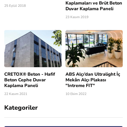
Kaplamaları ve Brüt Beton
25 Eylül 2018
Duvar Kaplama Paneli
23 Kasım 2019
CRETOX® Beton - Hafif
ABS Alçı’dan Ultralight İç
Beton Cephe Duvar
Mekân Alçı Plakası
Kaplama Paneli
"Intreme FIT"
22 Kasım 2021
10 Ekim 2022
Kategoriler