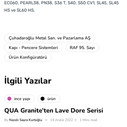
ECO60, PEARL38, PN38, S36 T, S40, S50 CV1, SL45, SL45
HS ve SL60 HS.
Çuhadaroğlu Metal San. ve Pazarlama AŞ
Kapı - Pencere Sistemleri
RAF 95. Sayı
Ürün Konfigüratörü
İlgili Yazılar
i̇nce yapı
ürün
QUA Granite’ten Lave Dore Serisi
By
Nazeli Sayra Kurtoğlu
14 Aralık 2022
1 Mins read