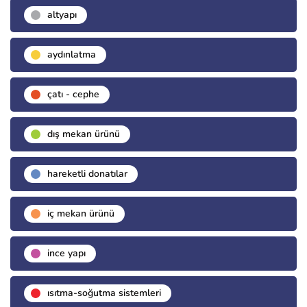
altyapı
aydınlatma
çatı - cephe
dış mekan ürünü
hareketli donatılar
i̇ç mekan ürünü
i̇nce yapı
isıtma-soğutma sistemleri