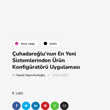
i̇nce yapı
ürün
Çuhadaroğlu’nun En Yeni
Sistemlerinden Ürün
Konfigüratörü Uygulaması
By
Nazeli Sayra Kurtoğlu
3 Ekim 2022
1485