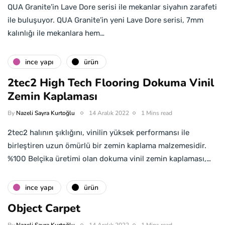
QUA Granite’in Lave Dore serisi ile mekanlar siyahın zarafeti
ile buluşuyor. QUA Granite’in yeni Lave Dore serisi, 7mm
kalınlığı ile mekanlara hem…
i̇nce yapı
ürün
2tec2 High Tech Flooring Dokuma Vinil
Zemin Kaplaması
By
Nazeli Sayra Kurtoğlu
14 Aralık 2022
1 Mins read
2tec2 halının şıklığını, vinilin yüksek performansı ile
birleştiren uzun ömürlü bir zemin kaplama malzemesidir.
%100 Belçika üretimi olan dokuma vinil zemin kaplaması,…
i̇nce yapı
ürün
Object Carpet