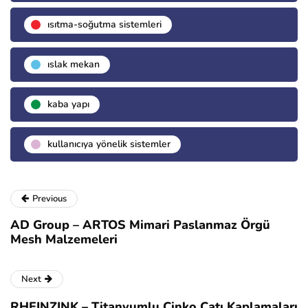
isıtma-soğutma sistemleri
islak mekan
kaba yapı
kullanıcıya yönelik sistemler
Previous
AD Group – ARTOS Mimari Paslanmaz Örgü
Mesh Malzemeleri
Next
RHEINZINK – Titanyumlu Çinko Çatı Kaplamaları