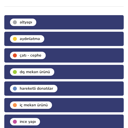
altyapı
aydınlatma
çatı - cephe
dış mekan ürünü
hareketli donatılar
i̇ç mekan ürünü
i̇nce yapı