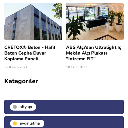
CRETOX® Beton - Hafif
ABS Alçı’dan Ultralight İç
Beton Cephe Duvar
Mekân Alçı Plakası
Kaplama Paneli
"Intreme FIT"
22 Kasım 2021
10 Ekim 2022
Kategoriler
altyapı
aydınlatma