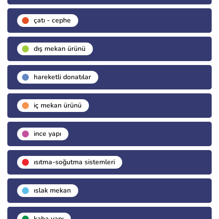
çatı - cephe
dış mekan ürünü
hareketli donatılar
i̇ç mekan ürünü
i̇nce yapı
isıtma-soğutma sistemleri
islak mekan
kaba yapı