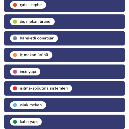
çatı - cephe
dış mekan ürünü
hareketli donatılar
i̇ç mekan ürünü
i̇nce yapı
isıtma-soğutma sistemleri
islak mekan
kaba yapı