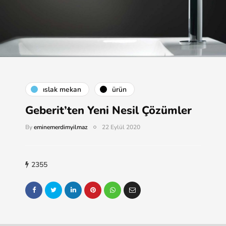
islak mekan
ürün
Geberit’ten Yeni Nesil Çözümler
By
eminemerdimyilmaz
22 Eylül 2020
2355