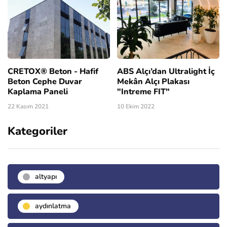
CRETOX® Beton - Hafif
ABS Alçı’dan Ultralight İç
Beton Cephe Duvar
Mekân Alçı Plakası
Kaplama Paneli
"Intreme FIT"
22 Kasım 2021
10 Ekim 2022
Kategoriler
altyapı
aydınlatma