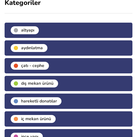
Kategoriler
altyapı
aydınlatma
çatı - cephe
dış mekan ürünü
hareketli donatılar
i̇ç mekan ürünü
i̇nce yapı