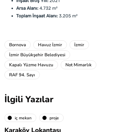
İnşaat Bitiş Yılı:
2021
Arsa Alanı:
4.732 m²
Toplam İnşaat Alanı:
3.205 m²
Bornova
Havuz İzmir
İzmir
İzmir Büyükşehir Belediyesi
Kapalı Yüzme Havuzu
Not Mimarlık
RAF 94. Sayı
İlgili Yazılar
i̇ç mekan
proje
Karaköy Lokantası