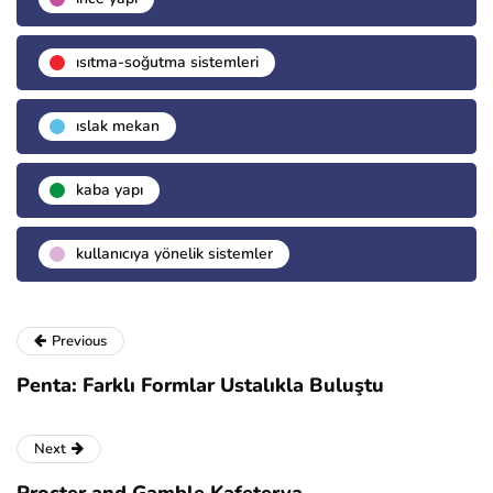
isıtma-soğutma sistemleri
islak mekan
kaba yapı
kullanıcıya yönelik sistemler
Previous
Penta: Farklı Formlar Ustalıkla Buluştu
Next
Procter and Gamble Kafeterya