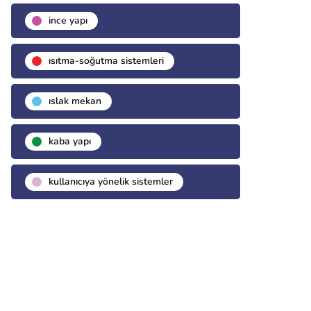
i̇nce yapı
isıtma-soğutma sistemleri
islak mekan
kaba yapı
kullanıcıya yönelik sistemler