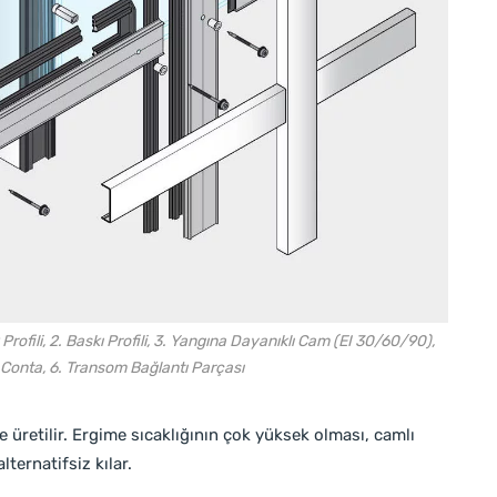
ofili, 2. Baskı Profili, 3. Yangına Dayanıklı Cam (EI 30/60/90),
 Conta, 6. Transom Bağlantı Parçası
ile üretilir. Ergime sıcaklığının çok yüksek olması, camlı
lternatifsiz kılar.