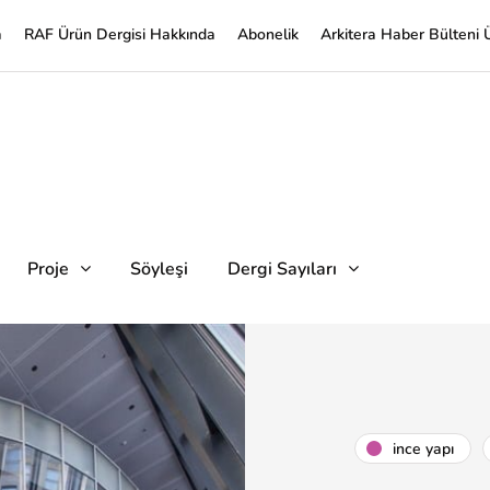
a
RAF Ürün Dergisi Hakkında
Abonelik
Arkitera Haber Bülteni 
Proje
Söyleşi
Dergi Sayıları
i̇nce yapı