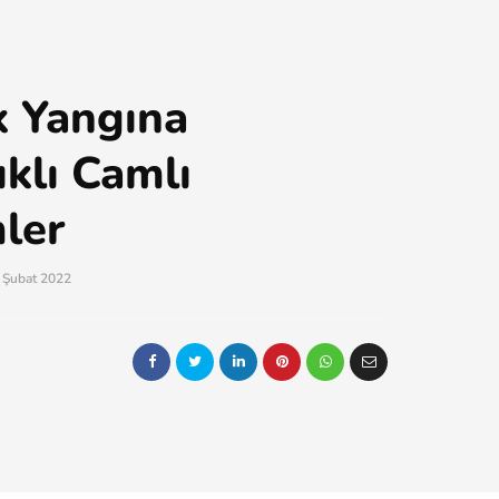
k Yangına
klı Camlı
ler
 Şubat 2022