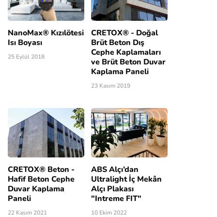
NanoMax® Kızılötesi
CRETOX® - Doğal
Isı Boyası
Brüt Beton Dış
Cephe Kaplamaları
25 Eylül 2018
ve Brüt Beton Duvar
Kaplama Paneli
23 Kasım 2019
CRETOX® Beton -
ABS Alçı’dan
Hafif Beton Cephe
Ultralight İç Mekân
Duvar Kaplama
Alçı Plakası
Paneli
"Intreme FIT"
22 Kasım 2021
10 Ekim 2022