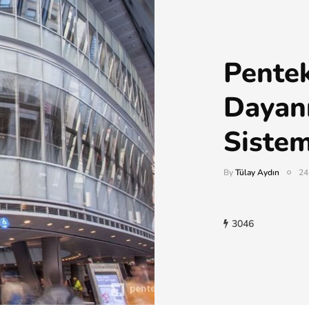
Pente
Dayanı
Sistem
By
Tülay Aydın
24
3046