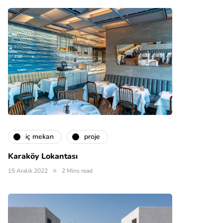
i̇ç mekan
proje
Karaköy Lokantası
15 Aralık 2022
2 Mins read