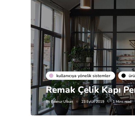
kullanıcıya yönelik sistemler
ür
Remak Çelik Kapı Pe
By
Edanur Utkan
23 Eylül 2019
1 Mins read