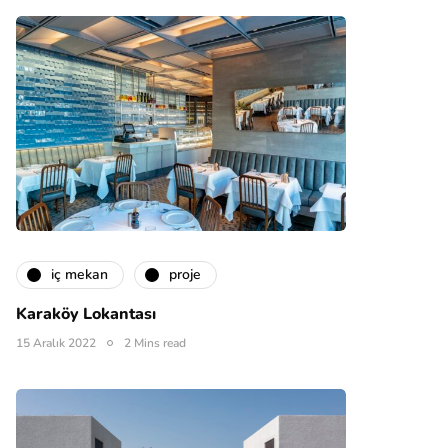
i̇ç mekan
proje
Karaköy Lokantası
15 Aralık 2022
2 Mins read