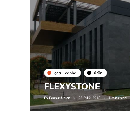
çatı - cephe
ürün
FLEXYSTONE
By
Edanur Utkan
25 Eylül 2018
1 Mins read