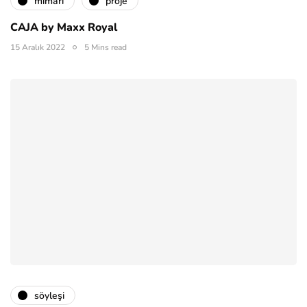
mimari
proje
CAJA by Maxx Royal
15 Aralık 2022
5 Mins read
söyleşi