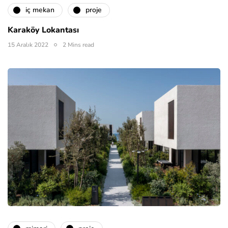
i̇ç mekan
proje
Karaköy Lokantası
15 Aralık 2022
2 Mins read