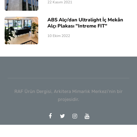
22 Kasım 2021
ABS Alçı’dan Ultralight İç Mekân
Alçı Plakası "Intreme FIT"
10 Ekim 2022
RAF Ürün Dergisi, Arkitera Mimarlık Merkezi'nin bir
projesidir.