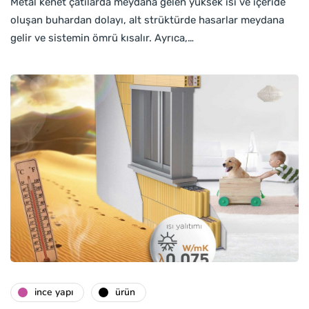
Metal kenet çatılarda meydana gelen yüksek ısı ve içeride
oluşan buhardan dolayı, alt strüktürde hasarlar meydana
gelir ve sistemin ömrü kısalır. Ayrıca,…
i̇nce yapı
ürün