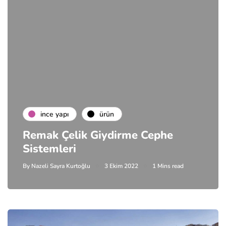
i̇nce yapı
ürün
Remak Çelik Giydirme Cephe
Sistemleri
By
Nazeli Sayra Kurtoğlu
3 Ekim 2022
1 Mins read