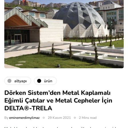
altyapı
ürün
Dörken Sistem’den Metal Kaplamalı
Eğimli Çatılar ve Metal Cepheler İçin
DELTA®-TRELA
By
eminemerdimyilmaz
29 Kasım 2021
2 Mins read