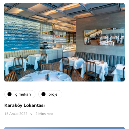
i̇ç mekan
proje
Karaköy Lokantası
15 Aralık 2022
2 Mins read