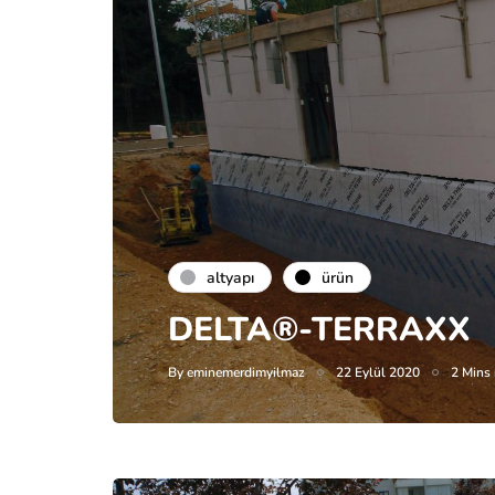
altyapı
ürün
DELTA®-TERRAXX
By
eminemerdimyilmaz
22 Eylül 2020
2 Mins 