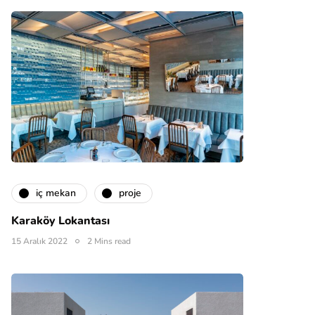
i̇ç mekan
proje
Karaköy Lokantası
15 Aralık 2022
2 Mins read