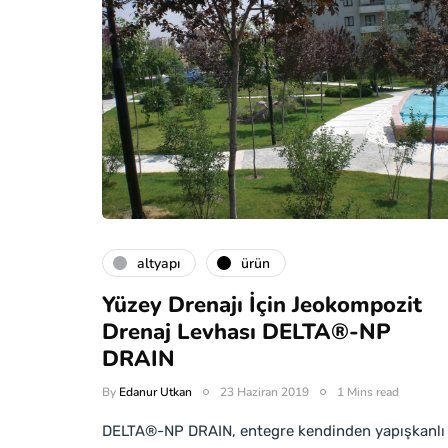
altyapı
ürün
Yüzey Drenajı İçin Jeokompozit
Drenaj Levhası DELTA®-NP
DRAIN
By
Edanur Utkan
23 Haziran 2019
1 Mins read
DELTA®-NP DRAIN, entegre kendinden yapışkanlı