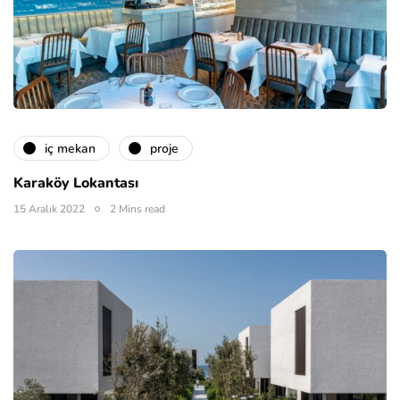
i̇ç mekan
proje
Karaköy Lokantası
15 Aralık 2022
2 Mins read