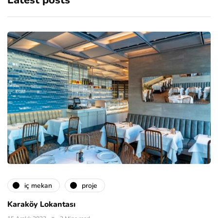
Latest posts
i̇ç mekan
proje
Karaköy Lokantası