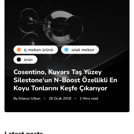
i̇ç mekan ürünü
islak mekan
ürün
Cosentino, Kuvars Taş Yüzey
Silestone'un N-Boost Özellikli En
Koyu Tonlarını Keşfe Çıkarıyor
By
Edanur Utkan
26 Ocak 2018
1 Mins read