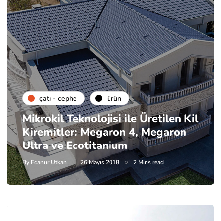
çatı - cephe
ürün
Mikrokil Teknolojisi ile Üretilen Kil
Kiremitler: Megaron 4, Megaron
Ultra ve Ecotitanium
By
Edanur Utkan
26 Mayıs 2018
2 Mins read