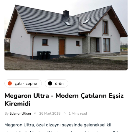
çatı - cephe
ürün
Megaron Ultra - Modern Çatıların Eşsiz
Kiremidi
By
Edanur Utkan
26 Mart 2018
1 Mins read
Megaron Ultra, özel dizaynı sayesinde geleneksel kil