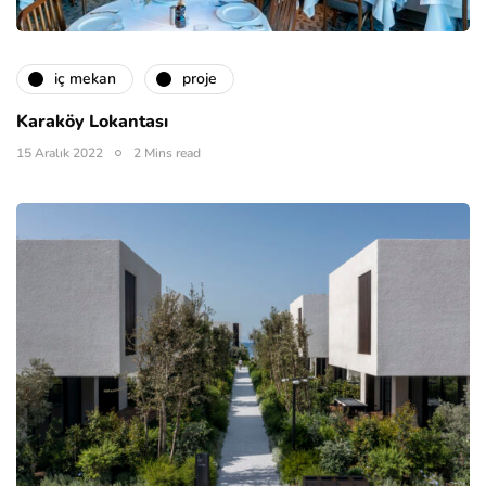
i̇ç mekan
proje
Karaköy Lokantası
15 Aralık 2022
2 Mins read