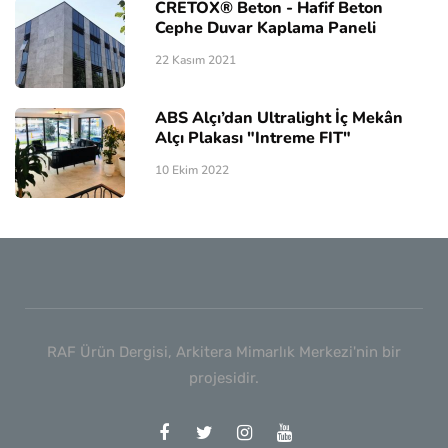
CRETOX® Beton - Hafif Beton
Cephe Duvar Kaplama Paneli
22 Kasım 2021
ABS Alçı’dan Ultralight İç Mekân
Alçı Plakası "Intreme FIT"
10 Ekim 2022
RAF Ürün Dergisi, Arkitera Mimarlık Merkezi'nin bir
projesidir.