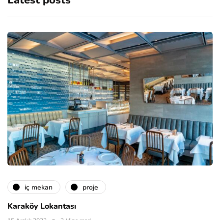
Latest posts
i̇ç mekan
proje
Karaköy Lokantası