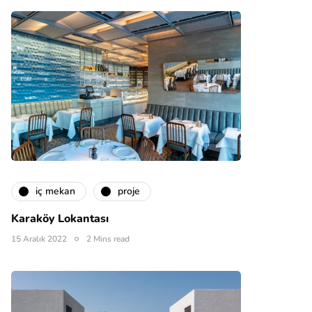
i̇ç mekan
proje
Karaköy Lokantası
15 Aralık 2022
2 Mins read