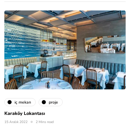
i̇ç mekan
proje
Karaköy Lokantası
15 Aralık 2022
2 Mins read