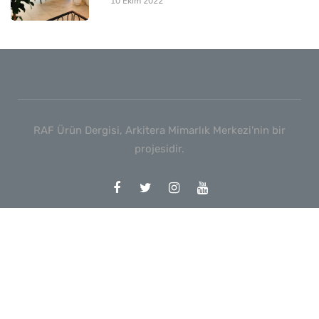
10 Ekim 2022
RAF Ürün Dergisi, Arkitera Mimarlık Merkezi'nin bir
projesidir.