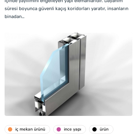
içinde yayılımını engelleyen yapı elemanlarıdır. Dayanım
süresi boyunca güvenli kaçış koridorları yaratır, insanların
binadan…
i̇ç mekan ürünü
i̇nce yapı
ürün