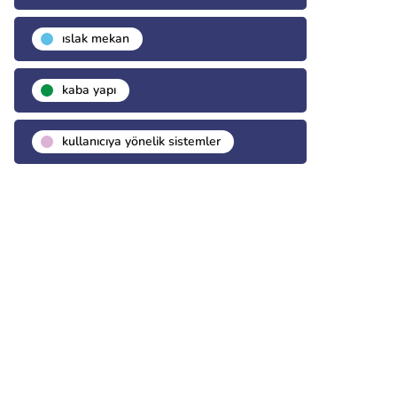
islak mekan
kaba yapı
kullanıcıya yönelik sistemler