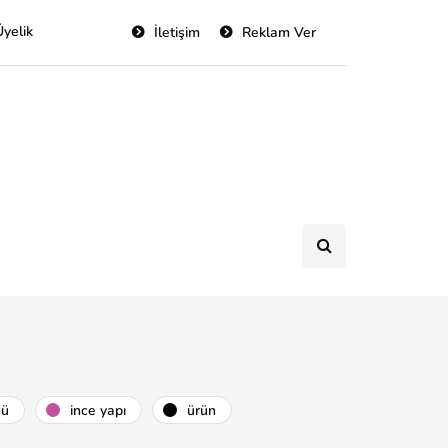
Üyelik
İletişim
Reklam Ver
nü
i̇nce yapı
ürün