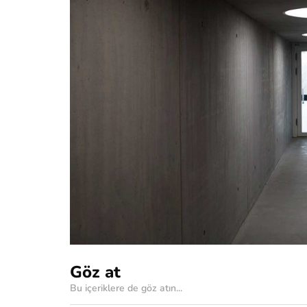
Göz at
Bu içeriklere de göz atın...