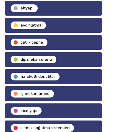
altyapı
aydınlatma
çatı - cephe
dış mekan ürünü
hareketli donatılar
i̇ç mekan ürünü
i̇nce yapı
isıtma-soğutma sistemleri