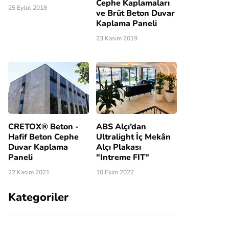
Cephe Kaplamaları
25 Eylül 2018
ve Brüt Beton Duvar
Kaplama Paneli
23 Kasım 2019
CRETOX® Beton -
ABS Alçı’dan
Hafif Beton Cephe
Ultralight İç Mekân
Duvar Kaplama
Alçı Plakası
Paneli
"Intreme FIT"
22 Kasım 2021
10 Ekim 2022
Kategoriler