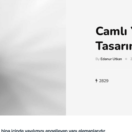
Camlı 
Tasar
By
Edanur Utkan
2
2829
 bina içinde yayılımını engelleyen yapı elemanlarıdır.