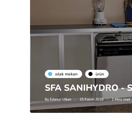
islak mekan
ürün
SFA SANIHYDRO - 
By
Edanur Utkan
25 Kasım 2018
1 Mins read