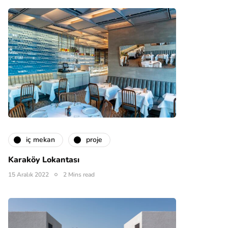
i̇ç mekan
proje
Karaköy Lokantası
15 Aralık 2022
2 Mins read