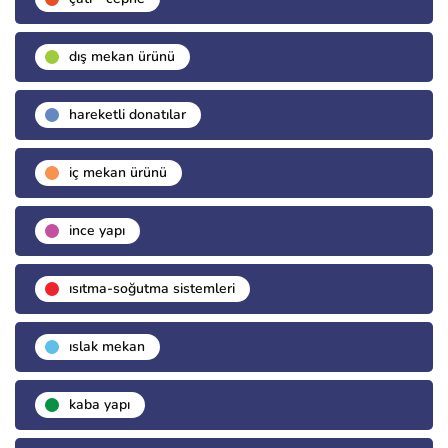
dış mekan ürünü
hareketli donatılar
i̇ç mekan ürünü
i̇nce yapı
isıtma-soğutma sistemleri
islak mekan
kaba yapı