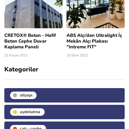
CRETOX® Beton - Hafif
ABS Alçı’dan Ultralight İç
Beton Cephe Duvar
Mekân Alçı Plakası
Kaplama Paneli
"Intreme FIT"
22 Kasım 2021
10 Ekim 2022
Kategoriler
altyapı
aydınlatma
çatı - cephe