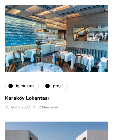
i̇ç mekan
proje
Karaköy Lokantası
15 Aralık 2022
2 Mins read