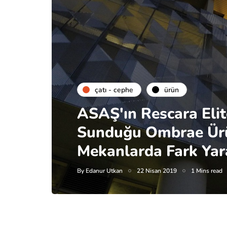
çatı - cephe
ürün
ASAŞ'ın Rescara Elit
Sunduğu Ombrae Ürün
Mekanlarda Fark Yar
By
Edanur Utkan
22 Nisan 2019
1 Mins read