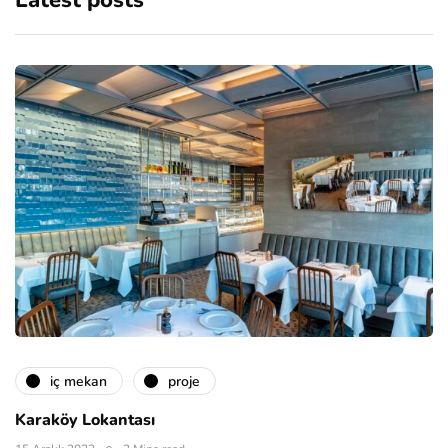
Latest posts
i̇ç mekan
proje
Karaköy Lokantası