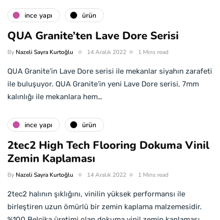
i̇nce yapı
ürün
QUA Granite’ten Lave Dore Serisi
By
Nazeli Sayra Kurtoğlu
14 Aralık 2022
1 Mins read
QUA Granite’in Lave Dore serisi ile mekanlar siyahın zarafeti
ile buluşuyor. QUA Granite’in yeni Lave Dore serisi, 7mm
kalınlığı ile mekanlara hem…
i̇nce yapı
ürün
2tec2 High Tech Flooring Dokuma Vinil
Zemin Kaplaması
By
Nazeli Sayra Kurtoğlu
14 Aralık 2022
1 Mins read
2tec2 halının şıklığını, vinilin yüksek performansı ile
birleştiren uzun ömürlü bir zemin kaplama malzemesidir.
%100 Belçika üretimi olan dokuma vinil zemin kaplaması,…