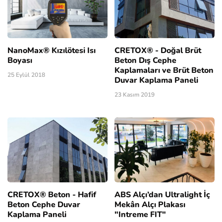
NanoMax® Kızılötesi Isı
CRETOX® - Doğal Brüt
Boyası
Beton Dış Cephe
Kaplamaları ve Brüt Beton
25 Eylül 2018
Duvar Kaplama Paneli
23 Kasım 2019
CRETOX® Beton - Hafif
ABS Alçı’dan Ultralight İç
Beton Cephe Duvar
Mekân Alçı Plakası
Kaplama Paneli
"Intreme FIT"