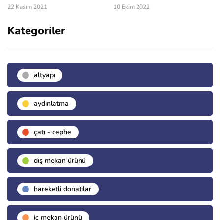
22 Kasım 2021
10 Ekim 2022
Kategoriler
altyapı
aydınlatma
çatı - cephe
dış mekan ürünü
hareketli donatılar
i̇ç mekan ürünü