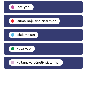
i̇nce yapı
isıtma-soğutma sistemleri
islak mekan
kaba yapı
kullanıcıya yönelik sistemler