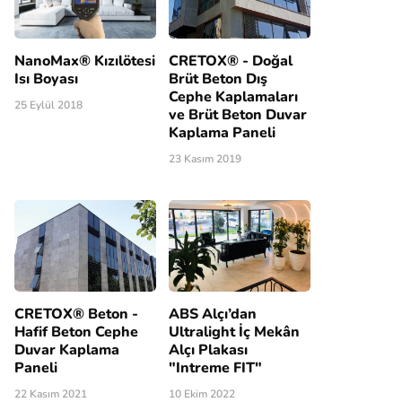
NanoMax® Kızılötesi
CRETOX® - Doğal
Isı Boyası
Brüt Beton Dış
Cephe Kaplamaları
25 Eylül 2018
ve Brüt Beton Duvar
Kaplama Paneli
23 Kasım 2019
CRETOX® Beton -
ABS Alçı’dan
Hafif Beton Cephe
Ultralight İç Mekân
Duvar Kaplama
Alçı Plakası
Paneli
"Intreme FIT"
22 Kasım 2021
10 Ekim 2022