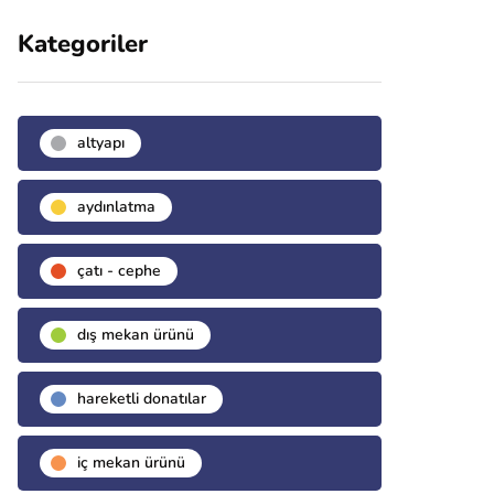
Kategoriler
altyapı
aydınlatma
çatı - cephe
dış mekan ürünü
hareketli donatılar
i̇ç mekan ürünü