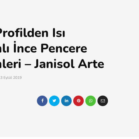
rofilden Isı
mlı İnce Pencere
leri – Janisol Arte
3 Eylül 2019