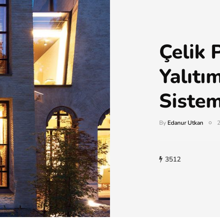
Çelik P
Yalıtı
Sistem
By
Edanur Utkan
2
3512