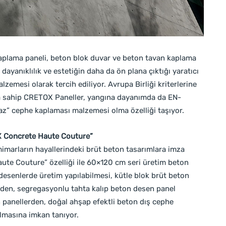
aplama paneli, beton blok duvar ve beton tavan kaplama
dayanıklılık ve estetiğin daha da ön plana çıktığı yaratıcı
emesi olarak tercih ediliyor. Avrupa Birliği kriterlerine
na sahip CRETOX Paneller, yangına dayanımda da EN-
z” cephe kaplaması malzemesi olma özelliği taşıyor.
X Concrete Haute Couture”
 mimarların hayallerindeki brüt beton tasarımlara imza
te Couture” özelliği ile 60×120 cm seri üretim beton
 desenlerde üretim yapılabilmesi, kütle blok brüt beton
mden, segregasyonlu tahta kalıp beton desen panel
n panellerden, doğal ahşap efektli beton dış cephe
lmasına imkan tanıyor.