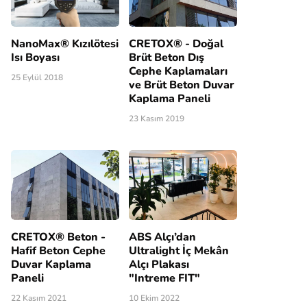
NanoMax® Kızılötesi
CRETOX® - Doğal
Isı Boyası
Brüt Beton Dış
Cephe Kaplamaları
25 Eylül 2018
ve Brüt Beton Duvar
Kaplama Paneli
23 Kasım 2019
CRETOX® Beton -
ABS Alçı’dan
Hafif Beton Cephe
Ultralight İç Mekân
Duvar Kaplama
Alçı Plakası
Paneli
"Intreme FIT"
22 Kasım 2021
10 Ekim 2022