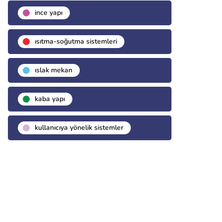
i̇nce yapı
isıtma-soğutma sistemleri
islak mekan
kaba yapı
kullanıcıya yönelik sistemler