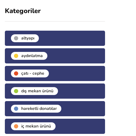
Kategoriler
altyapı
aydınlatma
çatı - cephe
dış mekan ürünü
hareketli donatılar
i̇ç mekan ürünü