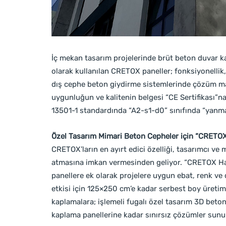
İç mekan tasarım projelerinde brüt beton duvar k
olarak kullanılan CRETOX paneller; fonksiyonellik, 
dış cephe beton giydirme sistemlerinde çözüm malz
uygunluğun ve kalitenin belgesi “CE Sertifikası”
13501-1 standardında “A2-s1-d0” sınıfında “yanma
Özel Tasarım Mimari Beton Cepheler için “CRETO
CRETOX’ların en ayırt edici özelliği, tasarımcı ve
atmasına imkan vermesinden geliyor. “CRETOX Hau
panellere ek olarak projelere uygun ebat, renk ve
etkisi için 125×250 cm’e kadar serbest boy üreti
kaplamalara; işlemeli fugalı özel tasarım 3D beto
kaplama panellerine kadar sınırsız çözümler sunu