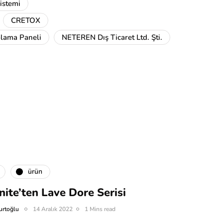
istemi
CRETOX
lama Paneli
NETEREN Dış Ticaret Ltd. Şti.
ürün
ite’ten Lave Dore Serisi
urtoğlu
14 Aralık 2022
1 Mins read