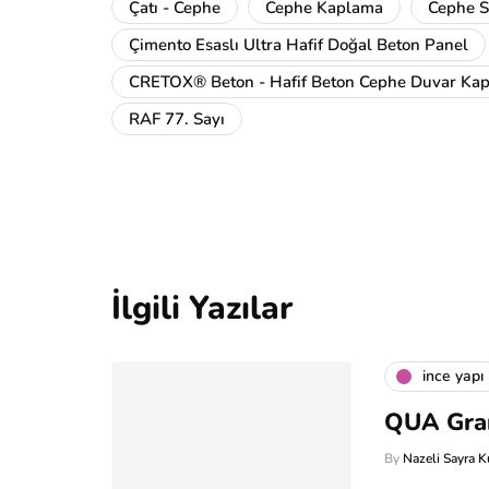
Çatı - Cephe
Cephe Kaplama
Cephe S
Çimento Esaslı Ultra Hafif Doğal Beton Panel
CRETOX® Beton - Hafif Beton Cephe Duvar Kap
RAF 77. Sayı
İlgili Yazılar
i̇nce yapı
QUA Gran
By
Nazeli Sayra K