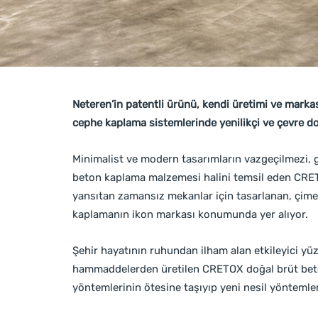
Neteren’in patentli ürünü, kendi üretimi ve mark
cephe kaplama sistemlerinde yenilikçi ve çevre d
Minimalist ve modern tasarımların vazgeçilmezi, 
beton kaplama malzemesi halini temsil eden CRETO
yansıtan zamansız mekanlar için tasarlanan, çimen
kaplamanın ikon markası konumunda yer alıyor.
Şehir hayatının ruhundan ilham alan etkileyici yü
hammaddelerden üretilen CRETOX doğal brüt beto
yöntemlerinin ötesine taşıyıp yeni nesil yöntemler