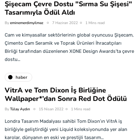
Şişecam Çevre Dostu "Sırma Su Şişesi"
Tasarımıyla Ödül Aldı
By
eminemerdimyilmaz
7 Haziran 2022
1 Mins read
Cam ve kimyasallar sektörlerinin global oyuncusu Şişecam,
Çimento Cam Seramik ve Toprak Ürünleri İhracatçıları
Birliği tarafından düzenlenen XONE Design Awards’ta çevre
dostu…
haber
VitrA ve Tom Dixon İş Birliğine
Wallpaper*’dan Sonra Red Dot Ödülü
By
Tülay Aydın
15 Nisan 2022
1 Mins read
Londra Tasarım Madalyası sahibi Tom Dixon’ın VitrA iş
birliğiyle geliştirdiği yeni Liquid koleksiyonunda yer alan
karolar, dünyanın en eski ve prestijli tasarım…