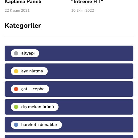
Kaplama Paneli
"Intreme FIT"
22 Kasım 2021
10 Ekim 2022
Kategoriler
altyapı
aydınlatma
çatı - cephe
dış mekan ürünü
hareketli donatılar