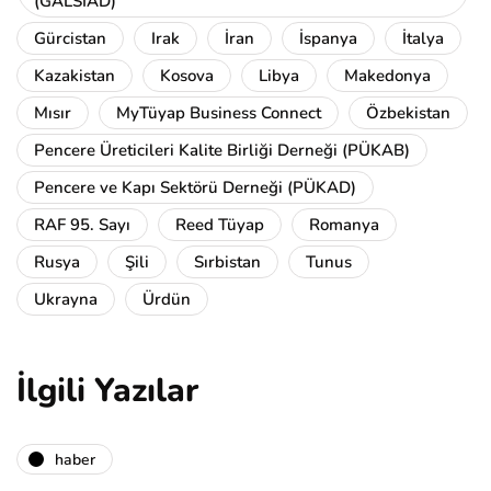
(GALSİAD)
Gürcistan
Irak
İran
İspanya
İtalya
Kazakistan
Kosova
Libya
Makedonya
Mısır
MyTüyap Business Connect
Özbekistan
Pencere Üreticileri Kalite Birliği Derneği (PÜKAB)
Pencere ve Kapı Sektörü Derneği (PÜKAD)
RAF 95. Sayı
Reed Tüyap
Romanya
Rusya
Şili
Sırbistan
Tunus
Ukrayna
Ürdün
İlgili Yazılar
haber