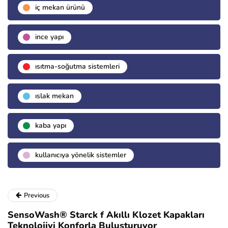
i̇ç mekan ürünü
i̇nce yapı
isıtma-soğutma sistemleri
islak mekan
kaba yapı
kullanıcıya yönelik sistemler
Previous
SensoWash® Starck f Akıllı Klozet Kapakları
Teknolojiyi Konforla Buluşturuyor