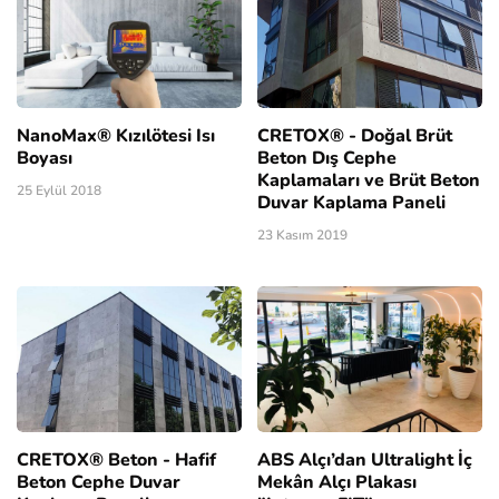
NanoMax® Kızılötesi Isı
CRETOX® - Doğal Brüt
Boyası
Beton Dış Cephe
Kaplamaları ve Brüt Beton
25 Eylül 2018
Duvar Kaplama Paneli
23 Kasım 2019
CRETOX® Beton - Hafif
ABS Alçı’dan Ultralight İç
Beton Cephe Duvar
Mekân Alçı Plakası