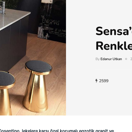
Sensa’
Renkl
By
Edanur Utkan
2
2599
sentino, lekelere karşı özel korumalı egzotik granit ve