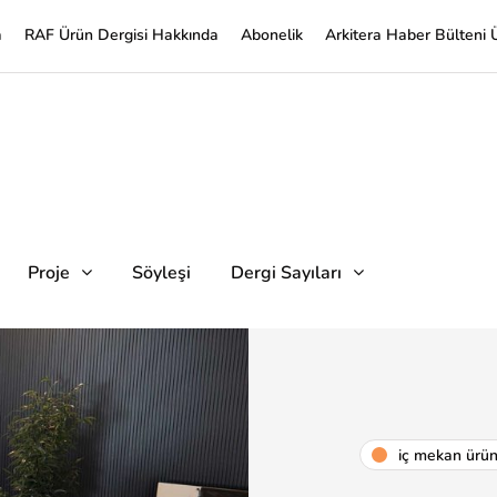
a
RAF Ürün Dergisi Hakkında
Abonelik
Arkitera Haber Bülteni 
Proje
Söyleşi
Dergi Sayıları
i̇ç mekan ürü