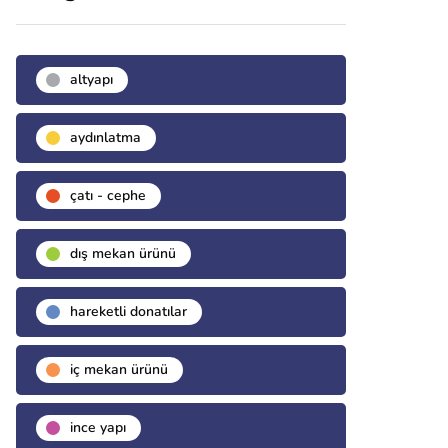
altyapı
aydınlatma
çatı - cephe
dış mekan ürünü
hareketli donatılar
i̇ç mekan ürünü
i̇nce yapı