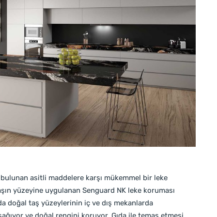
 bulunan asitli maddelere karşı mükemmel bir leke
Taşın yüzeyine uygulanan Senguard NK leke koruması
da doğal taş yüzeylerinin iç ve dış mekanlarda
 sağıyor ve doğal rengini koruyor. Gıda ile temas etmesi