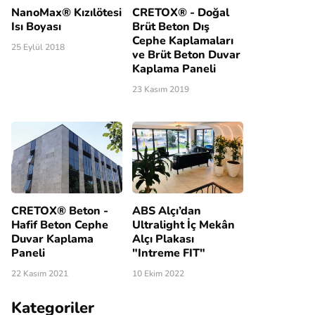
NanoMax® Kızılötesi
CRETOX® - Doğal
Isı Boyası
Brüt Beton Dış
Cephe Kaplamaları
25 Eylül 2018
ve Brüt Beton Duvar
Kaplama Paneli
23 Kasım 2019
CRETOX® Beton -
ABS Alçı’dan
Hafif Beton Cephe
Ultralight İç Mekân
Duvar Kaplama
Alçı Plakası
Paneli
"Intreme FIT"
22 Kasım 2021
10 Ekim 2022
Kategoriler