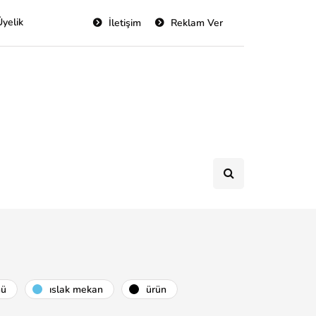
Üyelik
İletişim
Reklam Ver
nü
islak mekan
ürün