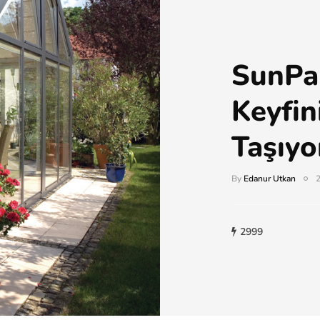
SunPa
Keyfin
Taşıyo
By
Edanur Utkan
2999