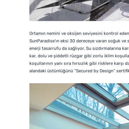
Ortamın nemini ve oksijen seviyesini kontrol eden
SunParadise’ın eksi 30 dereceye varan soğuk ve s
enerji tasarrufu da sağlıyor. Su sızdırmalarına k
kar, dolu ve şiddetli rüzgar gibi zorlu iklim koşul
koşullarının yanı sıra hırsızlık gibi risklere karş
alandaki üstünlüğünü “Secured by Design” sertifi