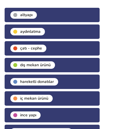
altyapı
aydınlatma
çatı - cephe
dış mekan ürünü
hareketli donatılar
i̇ç mekan ürünü
i̇nce yapı