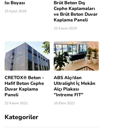
Isı Boyası
Brüt Beton Dış
Cephe Kaplamaları
25 Eylül 2018
ve Brüt Beton Duvar
Kaplama Paneli
23 Kasım 2019
CRETOX® Beton -
ABS Alçı’dan
Hafif Beton Cephe
Ultralight İç Mekân
Duvar Kaplama
Alçı Plakası
Paneli
"Intreme FIT"
22 Kasım 2021
10 Ekim 2022
Kategoriler