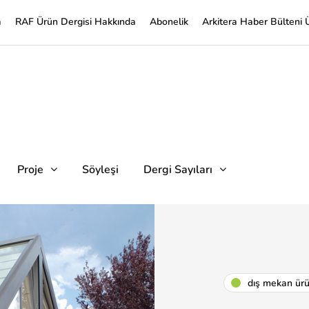
a
RAF Ürün Dergisi Hakkında
Abonelik
Arkitera Haber Bülteni 
Proje
Söyleşi
Dergi Sayıları
dış mekan ür