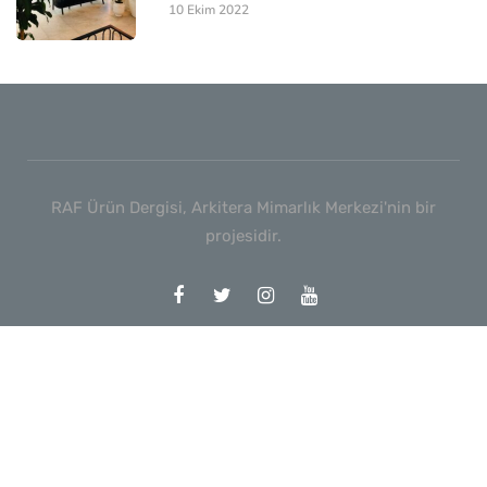
10 Ekim 2022
RAF Ürün Dergisi, Arkitera Mimarlık Merkezi'nin bir
projesidir.