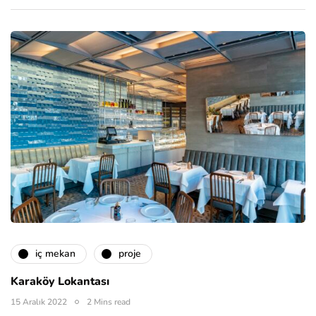
i̇ç mekan
proje
Karaköy Lokantası
15 Aralık 2022
2 Mins read