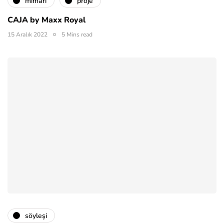
mimari
proje
CAJA by Maxx Royal
15 Aralık 2022
5 Mins read
söyleşi