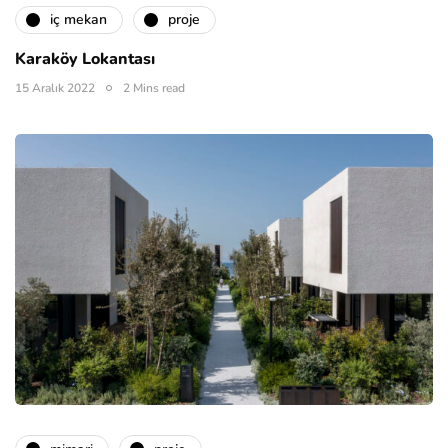
i̇ç mekan
proje
Karaköy Lokantası
15 Aralık 2022
2 Mins read