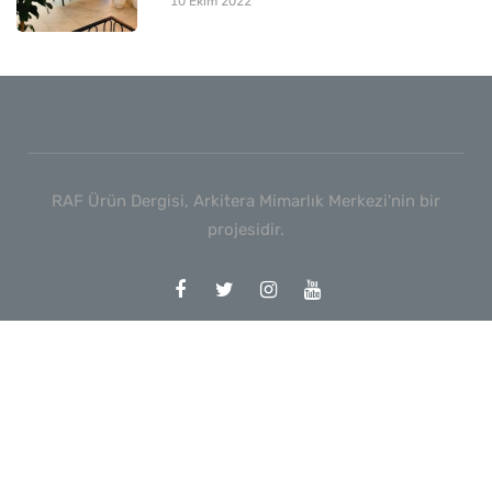
10 Ekim 2022
RAF Ürün Dergisi, Arkitera Mimarlık Merkezi'nin bir
projesidir.