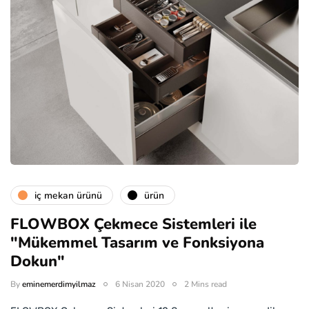
i̇ç mekan ürünü
ürün
FLOWBOX Çekmece Sistemleri ile
"Mükemmel Tasarım ve Fonksiyona
Dokun"
By
eminemerdimyilmaz
6 Nisan 2020
2 Mins read