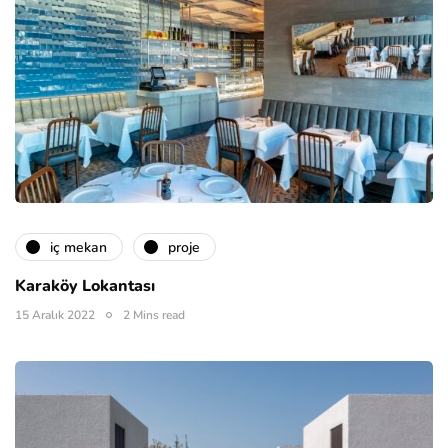
i̇ç mekan
proje
Karaköy Lokantası
15 Aralık 2022
2 Mins read