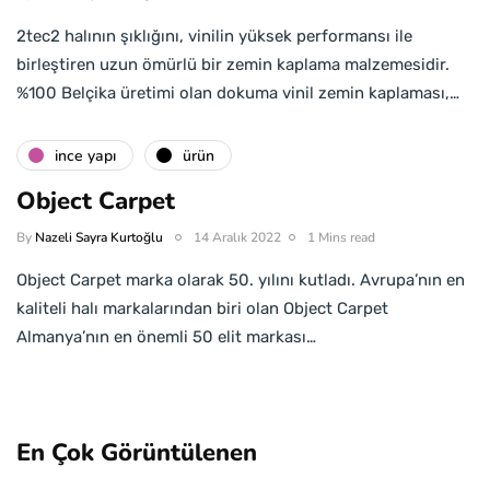
2tec2 halının şıklığını, vinilin yüksek performansı ile
birleştiren uzun ömürlü bir zemin kaplama malzemesidir.
%100 Belçika üretimi olan dokuma vinil zemin kaplaması,…
i̇nce yapı
ürün
Object Carpet
By
Nazeli Sayra Kurtoğlu
14 Aralık 2022
1 Mins read
Object Carpet marka olarak 50. yılını kutladı. Avrupa’nın en
kaliteli halı markalarından biri olan Object Carpet
Almanya’nın en önemli 50 elit markası…
En Çok Görüntülenen