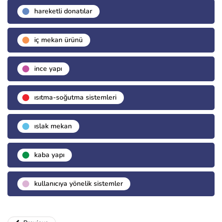
hareketli donatılar
i̇ç mekan ürünü
i̇nce yapı
isıtma-soğutma sistemleri
islak mekan
kaba yapı
kullanıcıya yönelik sistemler