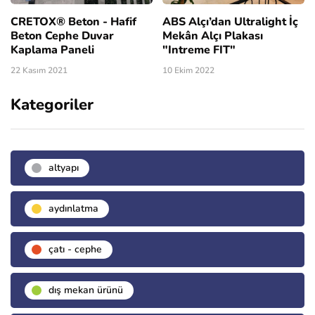
CRETOX® Beton - Hafif
ABS Alçı’dan Ultralight İç
Beton Cephe Duvar
Mekân Alçı Plakası
Kaplama Paneli
"Intreme FIT"
22 Kasım 2021
10 Ekim 2022
Kategoriler
altyapı
aydınlatma
çatı - cephe
dış mekan ürünü