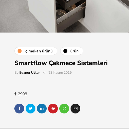
i̇ç mekan ürünü
ürün
Smartflow Çekmece Sistemleri
By
Edanur Utkan
23 Kasım 2019
2998