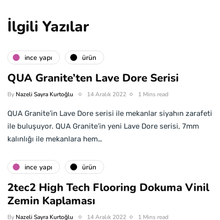
İlgili Yazılar
i̇nce yapı
ürün
QUA Granite’ten Lave Dore Serisi
By
Nazeli Sayra Kurtoğlu
14 Aralık 2022
1 Mins read
QUA Granite’in Lave Dore serisi ile mekanlar siyahın zarafeti
ile buluşuyor. QUA Granite’in yeni Lave Dore serisi, 7mm
kalınlığı ile mekanlara hem…
i̇nce yapı
ürün
2tec2 High Tech Flooring Dokuma Vinil
Zemin Kaplaması
By
Nazeli Sayra Kurtoğlu
14 Aralık 2022
1 Mins read