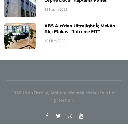
Cephe Duvar Kaplama Paneli
22 Kasım 2021
ABS Alçı’dan Ultralight İç Mekân
Alçı Plakası "Intreme FIT"
10 Ekim 2022
RAF Ürün Dergisi, Arkitera Mimarlık Merkezi'nin bir
projesidir.