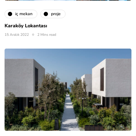
i̇ç mekan
proje
Karaköy Lokantası
15 Aralık 2022
2 Mins read