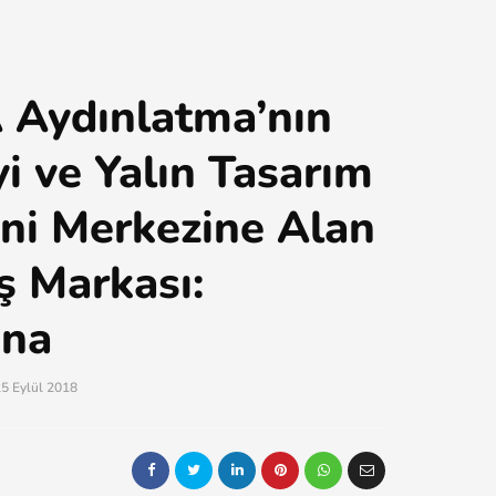
 Aydınlatma’nın
yi ve Yalın Tasarım
ini Merkezine Alan
 Markası:
ina
5 Eylül 2018