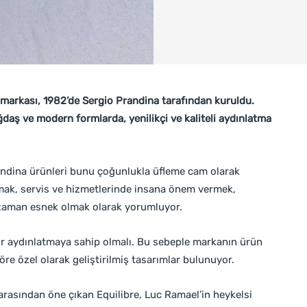
 markası, 1982’de Sergio Prandina tarafından kuruldu.
ğdaş ve modern formlarda, yenilikçi ve kaliteli aydınlatma
andina ürünleri bunu çoğunlukla üfleme cam olarak
lmak, servis ve hizmetlerinde insana önem vermek,
r zaman esnek olmak olarak yorumluyor.
ir aydınlatmaya sahip olmalı. Bu sebeple markanın ürün
re özel olarak geliştirilmiş tasarımlar bulunuyor.
arasından öne çıkan Equilibre, Luc Ramael’in heykelsi