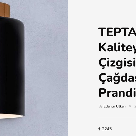
TEPTA
Kalite
Çizgis
Çağdaş
Prand
By
Edanur Utkan
2
2245