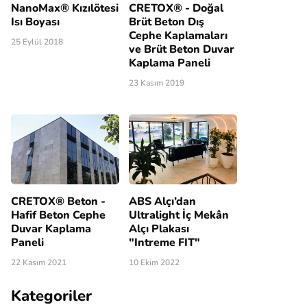
NanoMax® Kızılötesi
CRETOX® - Doğal
Isı Boyası
Brüt Beton Dış
Cephe Kaplamaları
25 Eylül 2018
ve Brüt Beton Duvar
Kaplama Paneli
23 Kasım 2019
CRETOX® Beton -
ABS Alçı’dan
Hafif Beton Cephe
Ultralight İç Mekân
Duvar Kaplama
Alçı Plakası
Paneli
"Intreme FIT"
22 Kasım 2021
10 Ekim 2022
Kategoriler