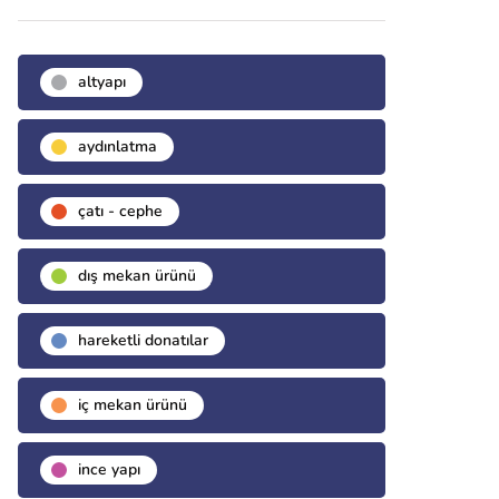
altyapı
aydınlatma
çatı - cephe
dış mekan ürünü
hareketli donatılar
i̇ç mekan ürünü
i̇nce yapı