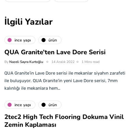
İlgili Yazılar
i̇nce yapı
ürün
QUA Granite’ten Lave Dore Serisi
By
Nazeli Sayra Kurtoğlu
14 Aralık 2022
1 Mins read
QUA Granite’in Lave Dore serisi ile mekanlar siyahın zarafeti
ile buluşuyor. QUA Granite’in yeni Lave Dore serisi, 7mm
kalınlığı ile mekanlara hem…
i̇nce yapı
ürün
2tec2 High Tech Flooring Dokuma Vinil
Zemin Kaplaması