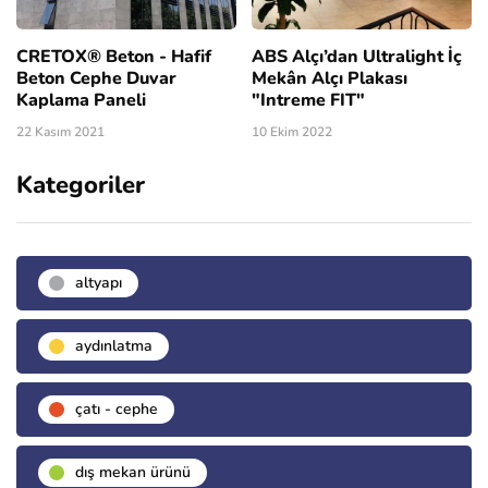
CRETOX® Beton - Hafif
ABS Alçı’dan Ultralight İç
Beton Cephe Duvar
Mekân Alçı Plakası
Kaplama Paneli
"Intreme FIT"
22 Kasım 2021
10 Ekim 2022
Kategoriler
altyapı
aydınlatma
çatı - cephe
dış mekan ürünü