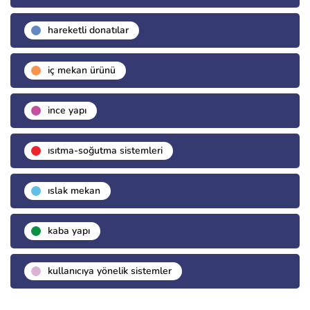
hareketli donatılar
i̇ç mekan ürünü
i̇nce yapı
isıtma-soğutma sistemleri
islak mekan
kaba yapı
kullanıcıya yönelik sistemler