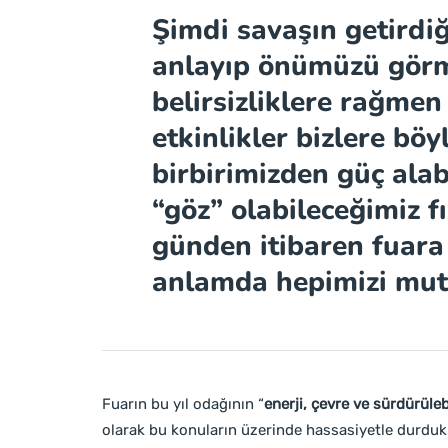
Şimdi savaşın getirdiği
anlayıp önümüzü görm
belirsizliklere rağmen
etkinlikler bizlere böy
birbirimizden güç alab
“göz” olabileceğimiz fı
günden itibaren fuara 
anlamda hepimizi mutl
Fuarın bu yıl odağının “
enerji, çevre ve sürdürülebi
olarak bu konuların üzerinde hassasiyetle durdukla