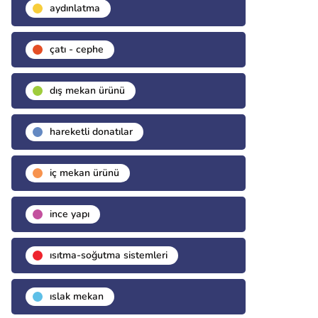
aydınlatma
çatı - cephe
dış mekan ürünü
hareketli donatılar
i̇ç mekan ürünü
i̇nce yapı
isıtma-soğutma sistemleri
islak mekan