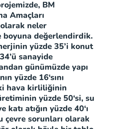
 projemizde, BM
ma Amaçları
olarak neler
e boyuna değerlendirdik.
nerjinin yüzde
35
’i konut
34
’ü sanayide
 yandan günümüzde yapı
ının yüzde
16
‘sını
i hava kirliliğinin
 üretiminin yüzde
50
‘si, su
 ve katı atığın yüzde
40
‘ı
u çevre sorunları olarak