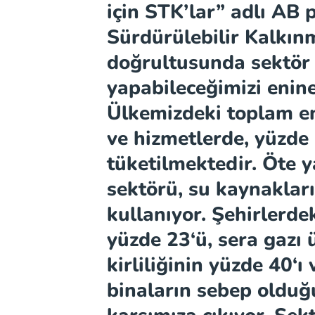
için STK’lar” adlı AB
Sürdürülebilir Kalkın
doğrultusunda sektör 
yapabileceğimizi enin
Ülkemizdeki toplam e
ve hizmetlerde, yüzde
tüketilmektedir. Öte
sektörü, su kaynaklar
kullanıyor. Şehirlerdek
yüzde
23
‘ü, sera gazı
kirliliğinin yüzde
40
‘ı
binaların sebep olduğ