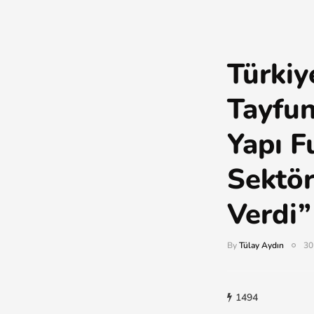
Türki
Tayfun
Yapı F
Sektö
Verdi”
By
Tülay Aydın
30
1494