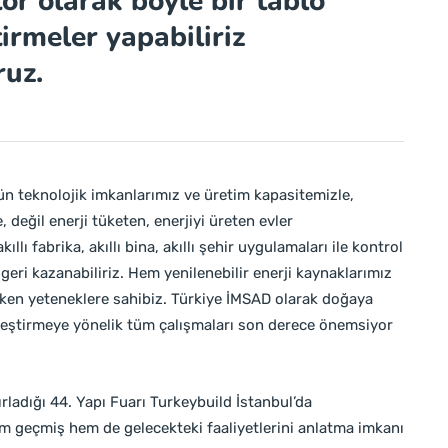
tör olarak böyle bir tablo
tirmeler yapabiliriz
ruz.
ün teknolojik imkanlarımız ve üretim kapasitemizle,
e, değil enerji tüketen, enerjiyi üreten evler
llı fabrika, akıllı bina, akıllı şehir uygulamaları ile kontrol
rı geri kazanabiliriz. Hem yenilenebilir enerji kaynaklarımız
ken yeteneklere sahibiz. Türkiye İMSAD olarak doğaya
ileştirmeye yönelik tüm çalışmaları son derece önemsiyor
rladığı 44. Yapı Fuarı Turkeybuild İstanbul’da
m geçmiş hem de gelecekteki faaliyetlerini anlatma imkanı