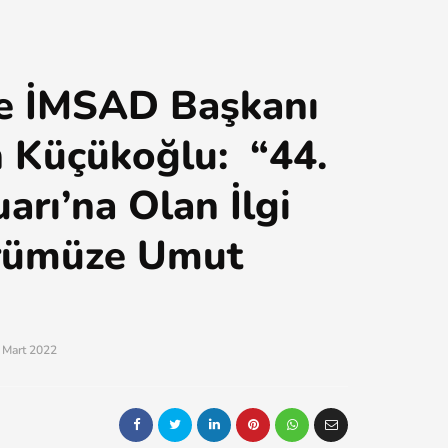
ye İMSAD Başkanı
 Küçükoğlu: “44.
uarı’na Olan İlgi
rümüze Umut
 Mart 2022