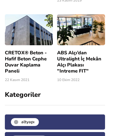
23 Kasım 2019
CRETOX® Beton -
ABS Alçı’dan
Hafif Beton Cephe
Ultralight İç Mekân
Duvar Kaplama
Alçı Plakası
Paneli
"Intreme FIT"
22 Kasım 2021
10 Ekim 2022
Kategoriler
altyapı