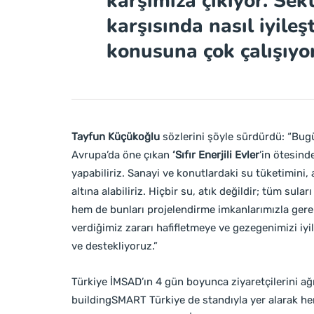
karşımıza çıkıyor. Sek
karşısında nasıl iyileş
konusuna çok çalışıyo
Tayfun Küçükoğlu
sözlerini şöyle sürdürdü: “Bug
Avrupa’da öne çıkan
‘Sıfır Enerjili Evler
’in ötesind
yapabiliriz.
Sanayi ve konutlardaki su tüketimini, akı
altına alabiliriz. Hiçbir su, atık değildir; tüm sula
hem de bunları projelendirme imkanlarımızla gere
verdiğimiz zararı hafifletmeye ve gezegenimizi iy
ve destekliyoruz.”
Türkiye İMSAD’ın 4 gün boyunca ziyaretçilerini ağı
buildingSMART Türkiye de standıyla yer alarak he