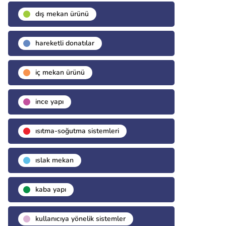
dış mekan ürünü
hareketli donatılar
i̇ç mekan ürünü
i̇nce yapı
isıtma-soğutma sistemleri
islak mekan
kaba yapı
kullanıcıya yönelik sistemler