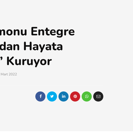
monu Entegre
dan Hayata
” Kuruyor
 Mart 2022