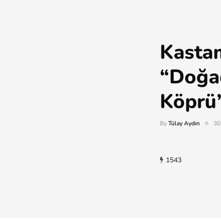
Kasta
“Doğa
Köprü
By
Tülay Aydın
30
1543