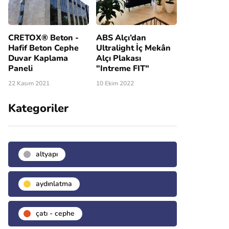
CRETOX® Beton -
ABS Alçı’dan
Hafif Beton Cephe
Ultralight İç Mekân
Duvar Kaplama
Alçı Plakası
Paneli
"Intreme FIT"
22 Kasım 2021
10 Ekim 2022
Kategoriler
altyapı
aydınlatma
çatı - cephe