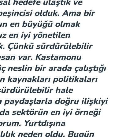
al hedefe ulaştık ve
şincisi olduk. Ama bir
nın en büyüğü olmak
z en iyi yönetilen
k. Çünkü sürdürülebilir
nsan var. Kastamonu
ç neslin bir arada çalıştığı
 kaynakları politikaları
ürdürülebilir hale
m paydaşlarla doğru ilişkiyi
a sektörün en iyi örneği
rum. Yurtdışına
lılık neden oldu. Bugün