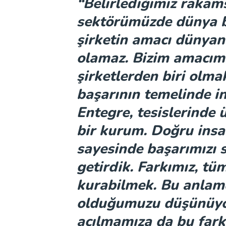
“Belirlediğimiz rakams
sektörümüzde dünya be
şirketin amacı dünya
olamaz. Bizim amacımı
şirketlerden biri olma
başarının temelinde i
Entegre, tesislerinde ü
bir kurum. Doğru insan
sayesinde başarımızı s
getirdik. Farkımız, tü
kurabilmek. Bu anlamd
olduğumuzu düşünüyo
açılmamıza da bu fark