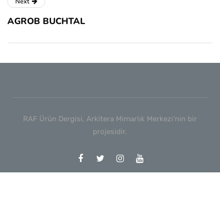
Next
AGROB BUCHTAL
RAF Ürün Dergisi, Arkitera Mimarlık Merkezi'nin bir
projesidir.