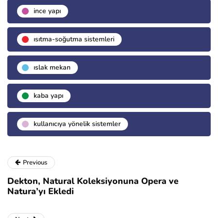
i̇nce yapı
isıtma-soğutma sistemleri
islak mekan
kaba yapı
kullanıcıya yönelik sistemler
Previous
Dekton, Natural Koleksiyonuna Opera ve
Natura’yı Ekledi