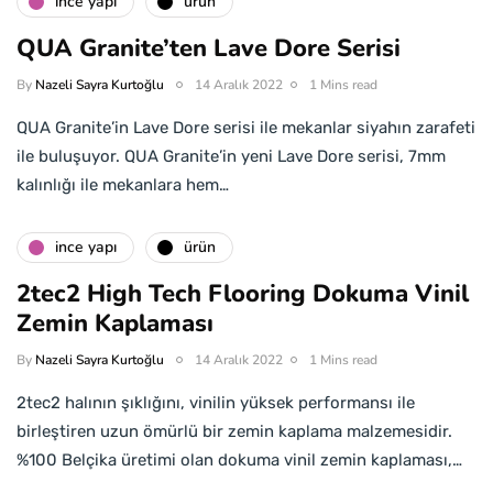
i̇nce yapı
ürün
QUA Granite’ten Lave Dore Serisi
By
Nazeli Sayra Kurtoğlu
14 Aralık 2022
1 Mins read
QUA Granite’in Lave Dore serisi ile mekanlar siyahın zarafeti
ile buluşuyor. QUA Granite’in yeni Lave Dore serisi, 7mm
kalınlığı ile mekanlara hem…
i̇nce yapı
ürün
2tec2 High Tech Flooring Dokuma Vinil
Zemin Kaplaması
By
Nazeli Sayra Kurtoğlu
14 Aralık 2022
1 Mins read
2tec2 halının şıklığını, vinilin yüksek performansı ile
birleştiren uzun ömürlü bir zemin kaplama malzemesidir.
%100 Belçika üretimi olan dokuma vinil zemin kaplaması,…