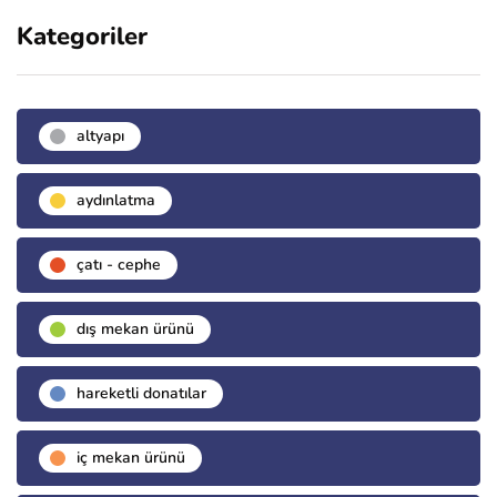
Kategoriler
altyapı
aydınlatma
çatı - cephe
dış mekan ürünü
hareketli donatılar
i̇ç mekan ürünü