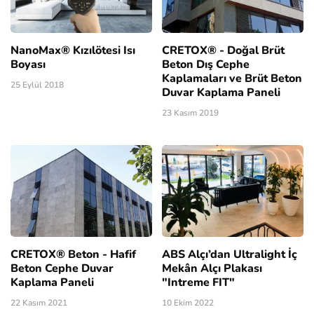
NanoMax® Kızılötesi Isı
CRETOX® - Doğal Brüt
Boyası
Beton Dış Cephe
Kaplamaları ve Brüt Beton
25 Eylül 2018
Duvar Kaplama Paneli
23 Kasım 2019
CRETOX® Beton - Hafif
ABS Alçı’dan Ultralight İç
Beton Cephe Duvar
Mekân Alçı Plakası
Kaplama Paneli
"Intreme FIT"
22 Kasım 2021
10 Ekim 2022