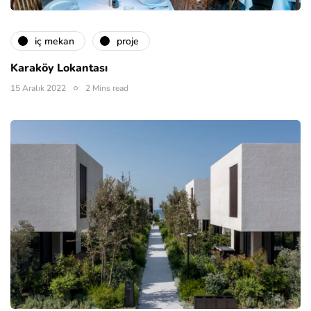
i̇ç mekan
proje
Karaköy Lokantası
15 Aralık 2022
2 Mins read