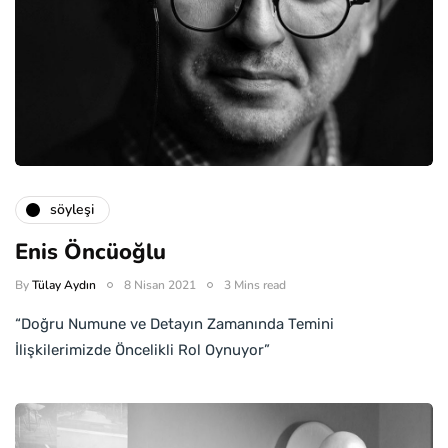
söyleşi
Enis Öncüoğlu
By
Tülay Aydın
8 Nisan 2021
3 Mins read
“Doğru Numune ve Detayın Zamanında Temini
İlişkilerimizde Öncelikli Rol Oynuyor”