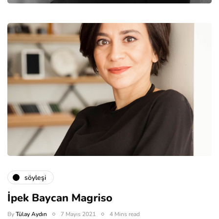
söyleşi
İpek Baycan Magriso
By
Tülay Aydın
7 Mayıs 2021
4 Mins read