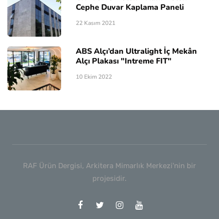
Cephe Duvar Kaplama Paneli
22 Kasım 2021
ABS Alçı’dan Ultralight İç Mekân
Alçı Plakası "Intreme FIT"
10 Ekim 2022
RAF Ürün Dergisi, Arkitera Mimarlık Merkezi'nin bir
projesidir.