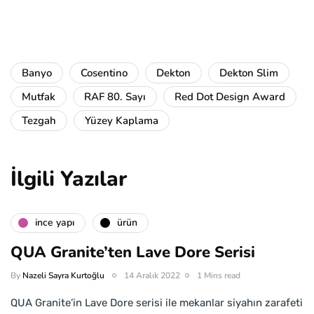
Banyo
Cosentino
Dekton
Dekton Slim
Mutfak
RAF 80. Sayı
Red Dot Design Award
Tezgah
Yüzey Kaplama
İlgili Yazılar
i̇nce yapı
ürün
QUA Granite’ten Lave Dore Serisi
By
Nazeli Sayra Kurtoğlu
14 Aralık 2022
1 Mins read
QUA Granite’in Lave Dore serisi ile mekanlar siyahın zarafeti