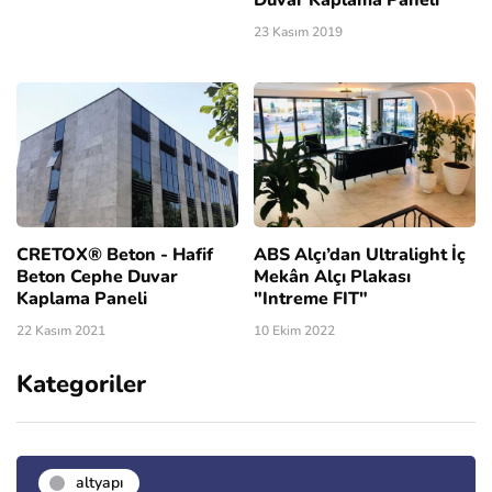
Duvar Kaplama Paneli
23 Kasım 2019
CRETOX® Beton - Hafif
ABS Alçı’dan Ultralight İç
Beton Cephe Duvar
Mekân Alçı Plakası
Kaplama Paneli
"Intreme FIT"
22 Kasım 2021
10 Ekim 2022
Kategoriler
altyapı