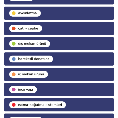
aydınlatma
çatı - cephe
dış mekan ürünü
hareketli donatılar
i̇ç mekan ürünü
i̇nce yapı
isıtma-soğutma sistemleri