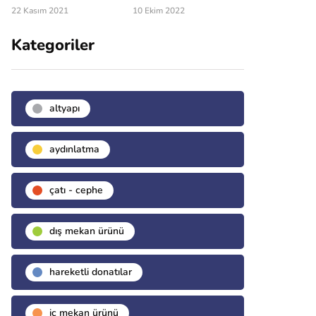
22 Kasım 2021
10 Ekim 2022
Kategoriler
altyapı
aydınlatma
çatı - cephe
dış mekan ürünü
hareketli donatılar
i̇ç mekan ürünü