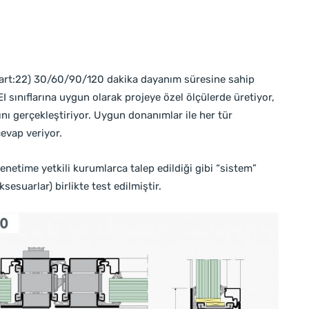
6 part:22) 30/60/90/120 dakika dayanım süresine sahip
I sınıflarına uygun olarak projeye özel ölçülerde üretiyor,
nı gerçekleştiriyor. Uygun donanımlar ile her tür
evap veriyor.
enetime yetkili kurumlarca talep edildiği gibi “sistem”
sesuarlar) birlikte test edilmiştir.