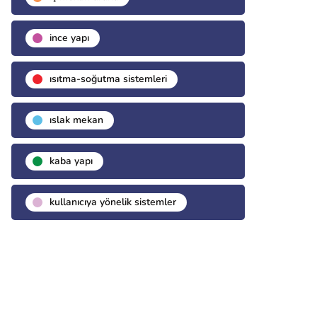
i̇nce yapı
isıtma-soğutma sistemleri
islak mekan
kaba yapı
kullanıcıya yönelik sistemler