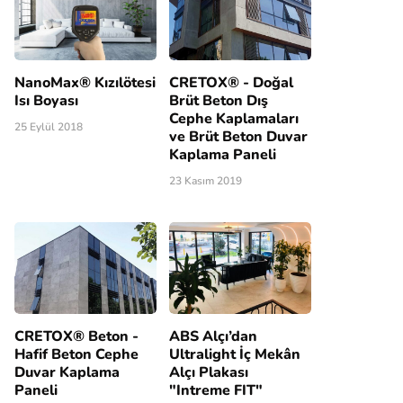
NanoMax® Kızılötesi
CRETOX® - Doğal
Isı Boyası
Brüt Beton Dış
Cephe Kaplamaları
25 Eylül 2018
ve Brüt Beton Duvar
Kaplama Paneli
23 Kasım 2019
CRETOX® Beton -
ABS Alçı’dan
Hafif Beton Cephe
Ultralight İç Mekân
Duvar Kaplama
Alçı Plakası
Paneli
"Intreme FIT"