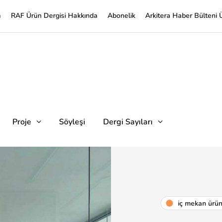
a
RAF Ürün Dergisi Hakkında
Abonelik
Arkitera Haber Bülteni 
Proje
Söyleşi
Dergi Sayıları
i̇ç mekan ürü