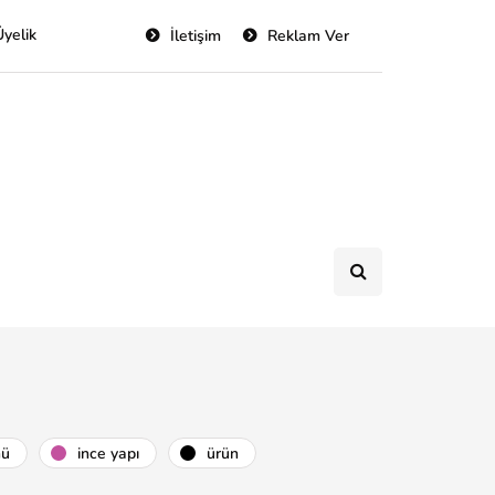
Üyelik
İletişim
Reklam Ver
nü
i̇nce yapı
ürün