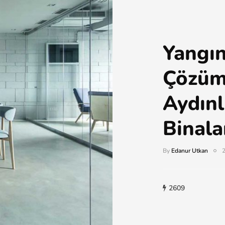
Yangın
Çözüml
Aydınl
Binala
By
Edanur Utkan
2
2609