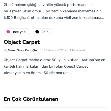
2tec2 halının şıklığını, vinilin yüksek performansı ile
birleştiren uzun ömürlü bir zemin kaplama malzemesidir.
%100 Belçika üretimi olan dokuma vinil zemin kaplaması,…
i̇nce yapı
ürün
Object Carpet
By
Nazeli Sayra Kurtoğlu
14 Aralık 2022
1 Mins read
Object Carpet marka olarak 50. yılını kutladı. Avrupa’nın en
kaliteli halı markalarından biri olan Object Carpet
Almanya’nın en önemli 50 elit markası…
En Çok Görüntülenen