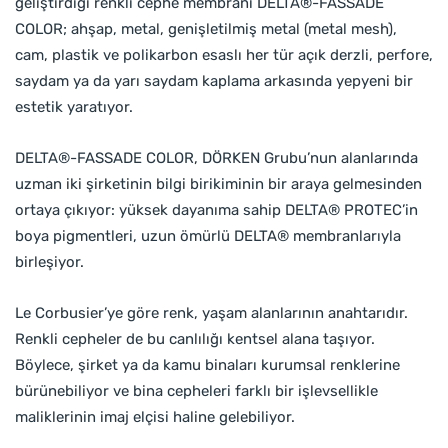
geliştirdiği renkli cephe membranı DELTA®-FASSADE
COLOR; ahşap, metal, genişletilmiş metal (metal mesh),
cam, plastik ve polikarbon esaslı her tür açık derzli, perfore,
saydam ya da yarı saydam kaplama arkasında yepyeni bir
estetik yaratıyor.
DELTA®-FASSADE COLOR, DÖRKEN Grubu’nun alanlarında
uzman iki şirketinin bilgi birikiminin bir araya gelmesinden
ortaya çıkıyor: yüksek dayanıma sahip DELTA® PROTEC’in
boya pigmentleri, uzun ömürlü DELTA® membranlarıyla
birleşiyor.
Le Corbusier’ye göre renk, yaşam alanlarının anahtarıdır.
Renkli cepheler de bu canlılığı kentsel alana taşıyor.
Böylece, şirket ya da kamu binaları kurumsal renklerine
bürünebiliyor ve bina cepheleri farklı bir işlevsellikle
maliklerinin imaj elçisi haline gelebiliyor.