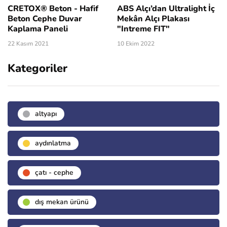
CRETOX® Beton - Hafif
ABS Alçı’dan Ultralight İç
Beton Cephe Duvar
Mekân Alçı Plakası
Kaplama Paneli
"Intreme FIT"
22 Kasım 2021
10 Ekim 2022
Kategoriler
altyapı
aydınlatma
çatı - cephe
dış mekan ürünü