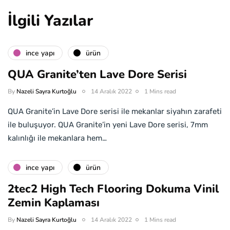
İlgili Yazılar
i̇nce yapı
ürün
QUA Granite’ten Lave Dore Serisi
By
Nazeli Sayra Kurtoğlu
14 Aralık 2022
1 Mins read
QUA Granite’in Lave Dore serisi ile mekanlar siyahın zarafeti
ile buluşuyor. QUA Granite’in yeni Lave Dore serisi, 7mm
kalınlığı ile mekanlara hem…
i̇nce yapı
ürün
2tec2 High Tech Flooring Dokuma Vinil
Zemin Kaplaması
By
Nazeli Sayra Kurtoğlu
14 Aralık 2022
1 Mins read