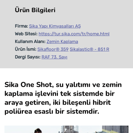
Ürün Bilgileri
Firma:
Sika Yapı Kimyasalları AŞ
Web Sitesi:
https://tur.sika.com/tr/home.html
Kullanım Alanı:
Zemin Kaplama
Ürün İsmi:
Sikafloor® 359
Sikalastic® - 851 R
Dergi Sayısı:
RAF 73. Sayı
Sika One Shot, su yalıtımı ve zemin
kaplama işlevini tek sistemde bir
araya getiren, iki bileşenli hibrit
poliürea esaslı bir sistemdir.