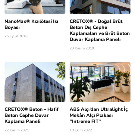
NanoMax® Kızılötesi Isı
CRETOX® - Doğal Brüt
Boyası
Beton Dış Cephe
Kaplamaları ve Brüt Beton
25 Eylül 2018
Duvar Kaplama Paneli
23 Kasım 2019
CRETOX® Beton - Hafif
ABS Alçı’dan Ultralight İç
Beton Cephe Duvar
Mekân Alçı Plakası
Kaplama Paneli
"Intreme FIT"
22 Kasım 2021
10 Ekim 2022