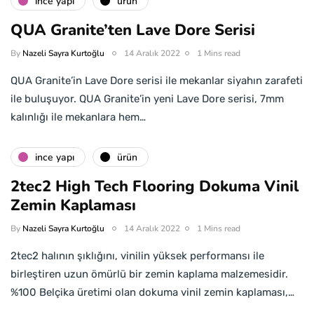
i̇nce yapı
ürün
QUA Granite’ten Lave Dore Serisi
By
Nazeli Sayra Kurtoğlu
14 Aralık 2022
1 Mins read
QUA Granite’in Lave Dore serisi ile mekanlar siyahın zarafeti
ile buluşuyor. QUA Granite’in yeni Lave Dore serisi, 7mm
kalınlığı ile mekanlara hem…
i̇nce yapı
ürün
2tec2 High Tech Flooring Dokuma Vinil
Zemin Kaplaması
By
Nazeli Sayra Kurtoğlu
14 Aralık 2022
1 Mins read
2tec2 halının şıklığını, vinilin yüksek performansı ile
birleştiren uzun ömürlü bir zemin kaplama malzemesidir.
%100 Belçika üretimi olan dokuma vinil zemin kaplaması,…