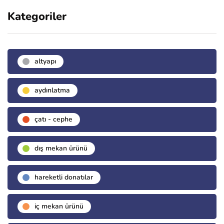
Kategoriler
altyapı
aydınlatma
çatı - cephe
dış mekan ürünü
hareketli donatılar
i̇ç mekan ürünü