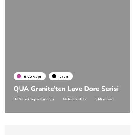
i̇nce yapı
ürün
QUA Granite’ten Lave Dore Serisi
By
Nazeli Sayra Kurtoğlu
14 Aralık 2022
1 Mins read