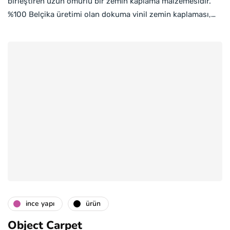
birleştiren uzun ömürlü bir zemin kaplama malzemesidir.
%100 Belçika üretimi olan dokuma vinil zemin kaplaması,…
i̇nce yapı
ürün
Object Carpet