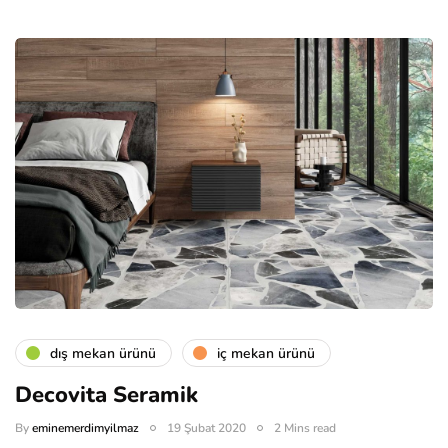
dış mekan ürünü
i̇ç mekan ürünü
Decovita Seramik
By
eminemerdimyilmaz
19 Şubat 2020
2 Mins read