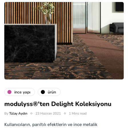
i̇nce yapı
ürün
modulyss®'ten Delight Koleksiyonu
By
Tülay Aydın
23 Haziran 2021
1 Mins read
Kullanıcıların, parıltılı efektlerin ve ince metalik