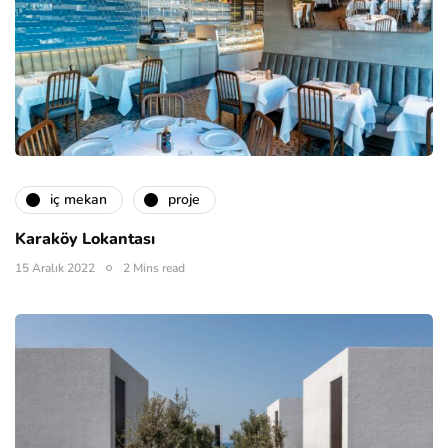
i̇ç mekan
proje
Karaköy Lokantası
15 Aralık 2022
2 Mins read