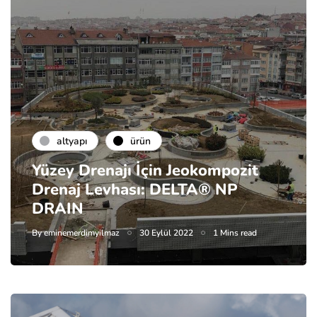
altyapı
ürün
Yüzey Drenajı İçin Jeokompozit
Drenaj Levhası: DELTA® NP
DRAIN
By
eminemerdimyilmaz
30 Eylül 2022
1 Mins read