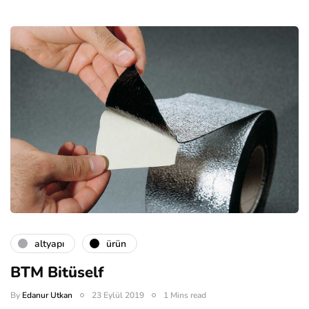
altyapı
ürün
BTM Bitüself
By
Edanur Utkan
23 Eylül 2019
1 Mins read