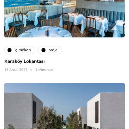
i̇ç mekan
proje
Karaköy Lokantası
15 Aralık 2022
2 Mins read