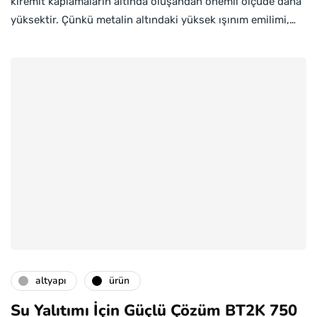
kiremit kaplamaların altında oluşandan önemli ölçüde daha
yüksektir. Çünkü metalin altındaki yüksek ışınım emilimi,…
altyapı
ürün
Su Yalıtımı İçin Güçlü Çözüm BT2K 750