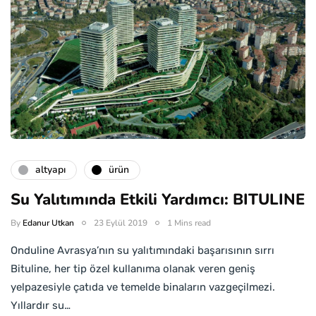
altyapı
ürün
Su Yalıtımında Etkili Yardımcı: BITULINE
By
Edanur Utkan
23 Eylül 2019
1 Mins read
Onduline Avrasya’nın su yalıtımındaki başarısının sırrı
Bituline, her tip özel kullanıma olanak veren geniş
yelpazesiyle çatıda ve temelde binaların vazgeçilmezi.
Yıllardır su…