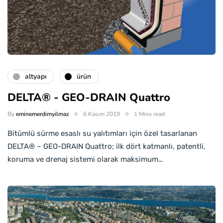
altyapı
ürün
DELTA® - GEO-DRAIN Quattro
By
eminemerdimyilmaz
6 Kasım 2019
1 Mins read
Bitümlü sürme esaslı su yalıtımları için özel tasarlanan
DELTA® – GEO-DRAIN Quattro; ilk dört katmanlı, patentli,
koruma ve drenaj sistemi olarak maksimum…