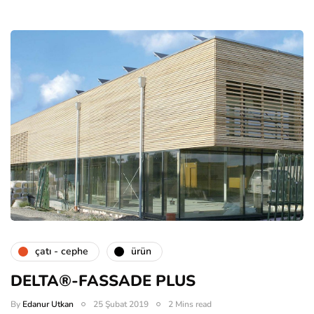
çatı - cephe
ürün
DELTA®-FASSADE PLUS
By
Edanur Utkan
25 Şubat 2019
2 Mins read