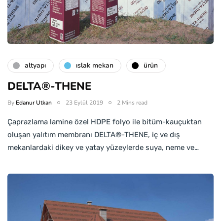
altyapı
islak mekan
ürün
DELTA®-THENE
By
Edanur Utkan
23 Eylül 2019
2 Mins read
Çaprazlama lamine özel HDPE folyo ile bitüm-kauçuktan
oluşan yalıtım membranı DELTA®-THENE, iç ve dış
mekanlardaki dikey ve yatay yüzeylerde suya, neme ve…