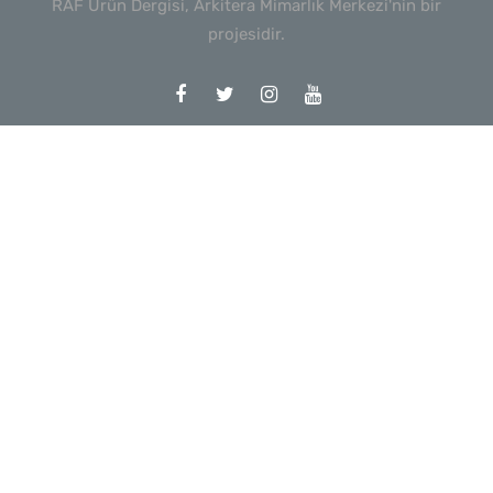
RAF Ürün Dergisi, Arkitera Mimarlık Merkezi'nin bir
projesidir.