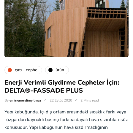
çatı - cephe
ürün
Enerji Verimli Giydirme Cepheler İçin:
DELTA®-FASSADE PLUS
By
eminemerdimyilmaz
22 Eylül 2020
2 Mins read
Yapı kabuğunda, iç-dış ortam arasındaki sıcaklık farkı veya
rüzgardan kaynaklı basınç farkına dayalı hava sızıntıları söz
konusudur. Yapı kabuğunun hava sızdırmazlığının