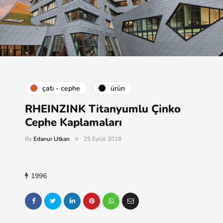
çatı - cephe
ürün
RHEINZINK Titanyumlu Çinko
Cephe Kaplamaları
By
Edanur Utkan
25 Eylül 2018
1996