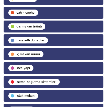
çatı - cephe
dış mekan ürünü
hareketli donatılar
i̇ç mekan ürünü
i̇nce yapı
isıtma-soğutma sistemleri
islak mekan