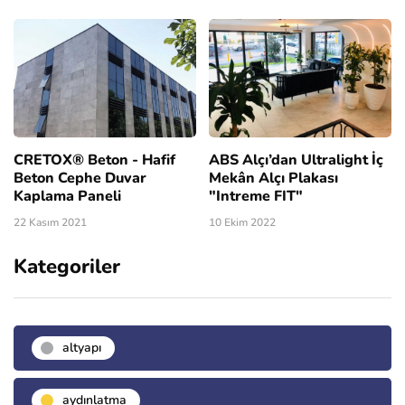
CRETOX® Beton - Hafif
ABS Alçı’dan Ultralight İç
Beton Cephe Duvar
Mekân Alçı Plakası
Kaplama Paneli
"Intreme FIT"
22 Kasım 2021
10 Ekim 2022
Kategoriler
altyapı
aydınlatma