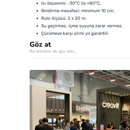
Isı dayanımı: -30°C ila +80°C,
Bindirme mesafesi: minimum 10 cm,
Rulo ölçüsü: 2 x 20 m,
Su geçirmez, içme suyuna zarar vermez,
Çürümeye karşı yirmi yıl garantili.
Göz at
Bu ürünlere de göz atın...