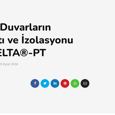
Duvarların
tı ve İzolasyonu
DELTA®-PT
5 Eylül 2018