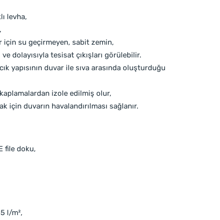
ı levha,
,
lar için su geçirmeyen, sabit zemin,
e dolayısıyla tesisat çıkışları görülebilir.
k yapısının duvar ile sıva arasında oluşturduğu
 kaplamalardan izole edilmiş olur,
mak için duvarın havalandırılması sağlanır.
 file doku,
5 l/m²,