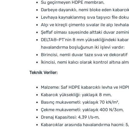
Su geçirmeyen HDPE membran,
Darbeye dayanıklı, nemi bloke eden kabarcıkl
Levhaya kaynaklanmış sıva taşıyıcı file doku
Alçı ve kireçli çimento sıvalar ile alçı levha
Şeffaf olması sayesinde alttaki duvar zemini v
DELTA®-PT’nin 8 mm yüksekliğindeki kabarcı
havalandırma boşluğunun iki işlevi vardır:
Birincisi, nemli duvar taze sıva ve dekoratif
İkincisi, nemi kalıcı olarak kontrol altına al
Teknik Veriler:
Malzeme: Saf HDPE kabarcıklı levha ve HDPE
Kabarcık yüksekliği: yaklaşık 8 mm,
Basınç mukavemeti: yaklaşık 70 kN/m²,
Çekme mukavemeti: yaklaşık 400 N/3cm,
Drenaj Kapasitesi: 4,39 l/s·m,
Kabarcıklar arasında havalandırma hacmi: 5,