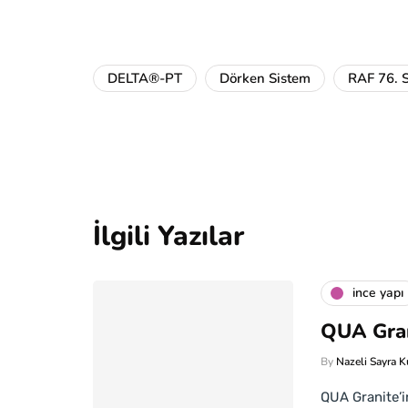
DELTA®-PT
Dörken Sistem
RAF 76. S
İlgili Yazılar
i̇nce yapı
QUA Gran
By
Nazeli Sayra K
QUA Granite’in