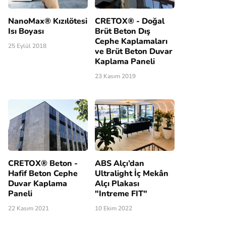
NanoMax® Kızılötesi
CRETOX® - Doğal
Isı Boyası
Brüt Beton Dış
Cephe Kaplamaları
25 Eylül 2018
ve Brüt Beton Duvar
Kaplama Paneli
23 Kasım 2019
CRETOX® Beton -
ABS Alçı’dan
Hafif Beton Cephe
Ultralight İç Mekân
Duvar Kaplama
Alçı Plakası
Paneli
"Intreme FIT"
22 Kasım 2021
10 Ekim 2022