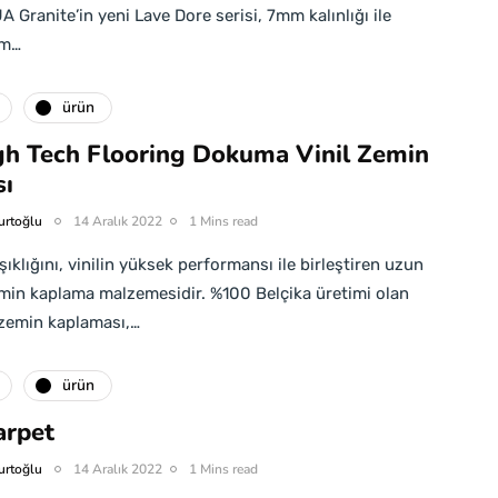
 Granite’in yeni Lave Dore serisi, 7mm kalınlığı ile
em…
ürün
gh Tech Flooring Dokuma Vinil Zemin
ı
urtoğlu
14 Aralık 2022
1 Mins read
şıklığını, vinilin yüksek performansı ile birleştiren uzun
min kaplama malzemesidir. %100 Belçika üretimi olan
 zemin kaplaması,…
ürün
arpet
urtoğlu
14 Aralık 2022
1 Mins read