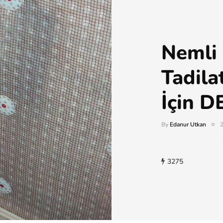
Nemli 
Tadila
İçin 
By
Edanur Utkan
2
3275