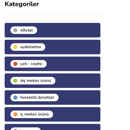
Kategoriler
altyapı
aydınlatma
çatı - cephe
dış mekan ürünü
hareketli donatılar
i̇ç mekan ürünü