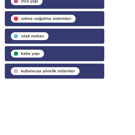
i̇nce yapı
isıtma-soğutma sistemleri
islak mekan
kaba yapı
kullanıcıya yönelik sistemler