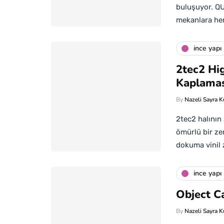
buluşuyor. QUA
mekanlara h
i̇nce yapı
2tec2 Hi
Kaplamas
By
Nazeli Sayra K
2tec2 halının 
ömürlü bir ze
dokuma vinil
i̇nce yapı
Object C
By
Nazeli Sayra K