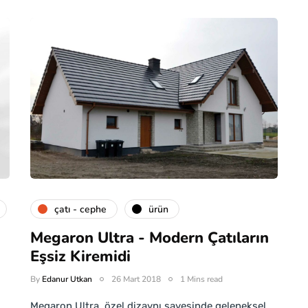
çatı - cephe
ürün
Megaron Ultra - Modern Çatıların
Eşsiz Kiremidi
By
Edanur Utkan
26 Mart 2018
1 Mins read
Megaron Ultra, özel dizaynı sayesinde geleneksel