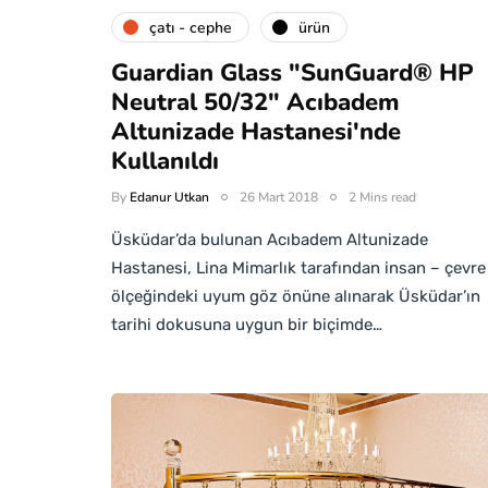
çatı - cephe
ürün
Guardian Glass "SunGuard® HP
Neutral 50/32" Acıbadem
Altunizade Hastanesi'nde
Kullanıldı
By
Edanur Utkan
26 Mart 2018
2 Mins read
Üsküdar’da bulunan Acıbadem Altunizade
Hastanesi, Lina Mimarlık tarafından insan – çevre
ölçeğindeki uyum göz önüne alınarak Üsküdar’ın
tarihi dokusuna uygun bir biçimde…