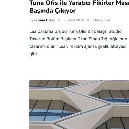
Tuna Ofis ile Yaratıcı Fikirler Mas
Başında Çıkıyor
By
Edanur Utkan
26 Mart 2018
1 Mins read
Lea Çalışma Grubu Tuna Ofis & Tdesign Studio
Tasarım Bölüm Başkanı Ozan Sinan Tığlıoğlu’nun
tasarımı olan “Lea”; reklam ajansı, grafik atölyesi
gibi…