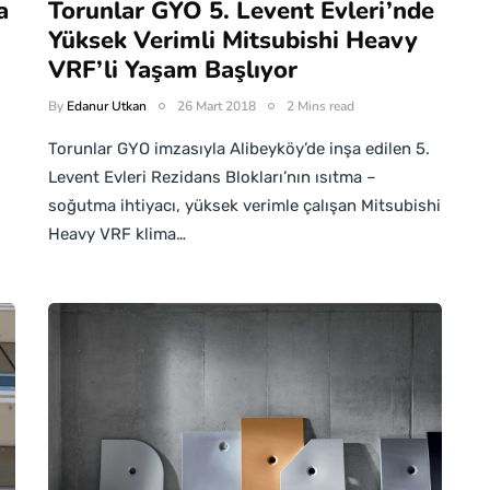
a
Torunlar GYO 5. Levent Evleri’nde
Yüksek Verimli Mitsubishi Heavy
VRF’li Yaşam Başlıyor
By
Edanur Utkan
26 Mart 2018
2 Mins read
Torunlar GYO imzasıyla Alibeyköy’de inşa edilen 5.
Levent Evleri Rezidans Blokları’nın ısıtma –
soğutma ihtiyacı, yüksek verimle çalışan Mitsubishi
Heavy VRF klima…