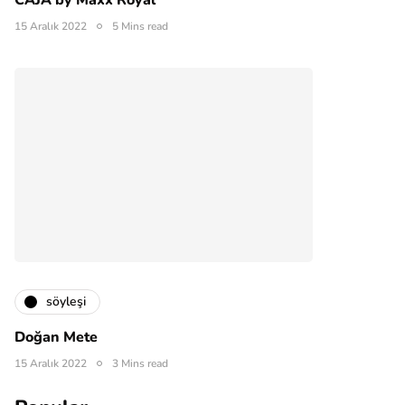
CAJA by Maxx Royal
15 Aralık 2022
5 Mins read
söyleşi
Doğan Mete
15 Aralık 2022
3 Mins read