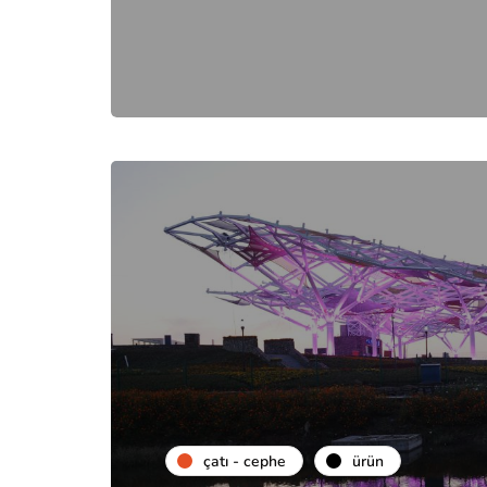
çatı - cephe
ürün