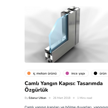
i̇ç mekan ürünü
i̇nce yapı
ürün
Camlı Yangın Kapısı: Tasarımda
Özgürlük
By
Edanur Utkan
26 Mart 2018
1 Mins read
Camlı yangın kapıları ve bölme duvarları, yangının