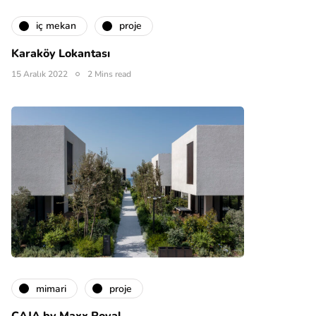
i̇ç mekan
proje
Karaköy Lokantası
15 Aralık 2022
2 Mins read
mimari
proje