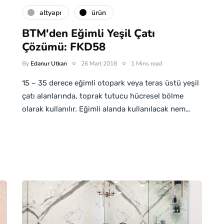
altyapı
ürün
BTM'den Eğimli Yeşil Çatı
Çözümü: FKD58
By
Edanur Utkan
26 Mart 2018
1 Mins read
15 – 35 derece eğimli otopark veya teras üstü yeşil
çatı alanlarında, toprak tutucu hücresel bölme
olarak kullanılır. Eğimli alanda kullanılacak nem…