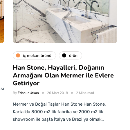
i̇ç mekan ürünü
ürün
Han Stone, Hayalleri, Doğanın
Armağanı Olan Mermer ile Evlere
Getiriyor
si
By
Edanur Utkan
26 Mart 2018
2 Mins read
Mermer ve Doğal Taşlar Han Stone Han Stone,
Kartal’da 8000 m2‘lik fabrika ve 2000 m2‘lik
showroom ile başta İtalya ve Brezilya olmak…